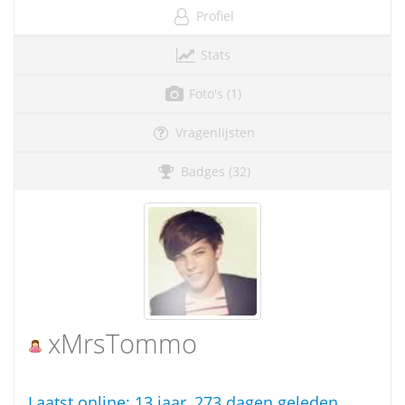
Profiel
Stats
Foto's (1)
Vragenlijsten
Badges (32)
xMrsTommo
Laatst online:
13 jaar, 273 dagen geleden