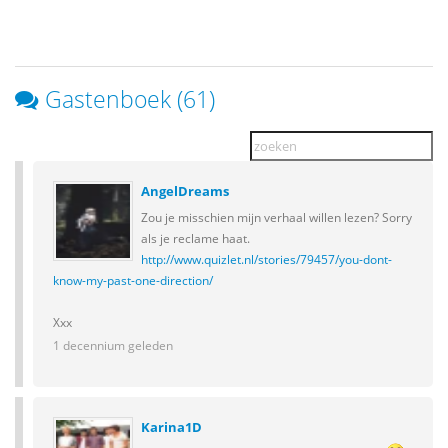
Gastenboek (61)
AngelDreams
Zou je misschien mijn verhaal willen lezen? Sorry
als je reclame haat.
http://www.quizlet.nl/stories/79457/you-dont-
know-my-past-one-direction/
Xxx
1 decennium geleden
Karina1D