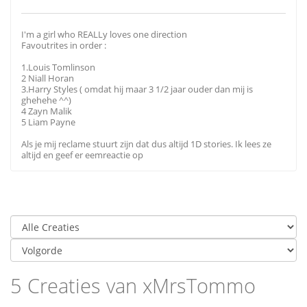
I'm a girl who REALLy loves one direction
Favoutrites in order :
1.Louis Tomlinson
2 Niall Horan
3.Harry Styles ( omdat hij maar 3 1/2 jaar ouder dan mij is
ghehehe ^^)
4 Zayn Malik
5 Liam Payne
Als je mij reclame stuurt zijn dat dus altijd 1D stories. Ik lees ze
altijd en geef er eemreactie op
5 Creaties van xMrsTommo