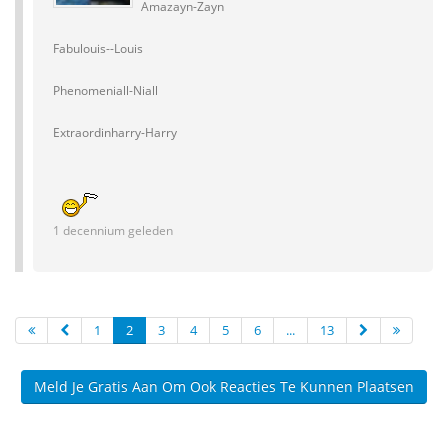
Amazayn-Zayn
Fabulouis--Louis
Phenomeniall-Niall
Extraordinharry-Harry
1 decennium geleden
1
2
3
4
5
6
...
13
Meld Je Gratis Aan Om Ook Reacties Te Kunnen Plaatsen