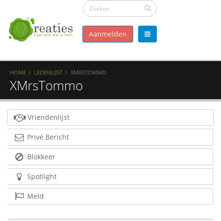
Aanmelden
HOME
LEDENLIJST
XMRSTOMMO
XMrsTommo
Vriendenlijst
Privé Bericht
Blokkeer
Spotlight
Meld