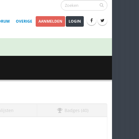
ORUM
OVERIGE
AANMELDEN
LOGIN
lijsten
Badges (40)