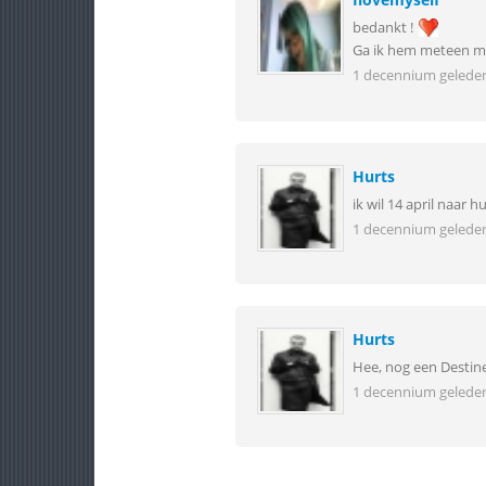
bedankt !
Ga ik hem meteen m
1 decennium gelede
Hurts
ik wil 14 april naar
1 decennium gelede
Hurts
Hee, nog een Destin
1 decennium gelede