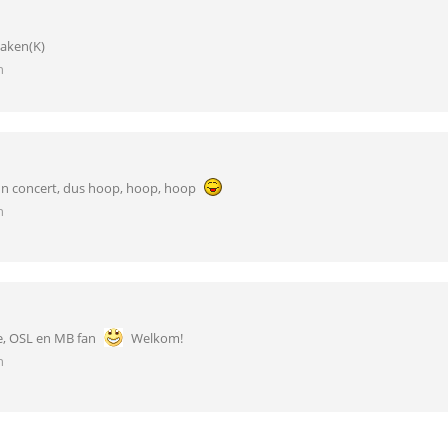
aken(K)
n
 hun concert, dus hoop, hoop, hoop
n
e, OSL en MB fan
Welkom!
n