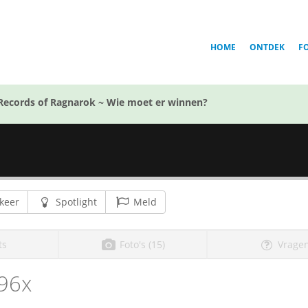
HOME
ONTDEK
F
Records of Ragnarok ~ Wie moet er winnen?
keer
Spotlight
Meld
ts
Foto's (15)
Vragen
96x