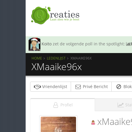
Koito
zet de volgende poll in the spotlight:
HOME
LEDENLIJST
XMAAIKE96X
XMaaike96x
Vriendenlijst
Privé Bericht
Blok
Profiel
Sta
xMaaike