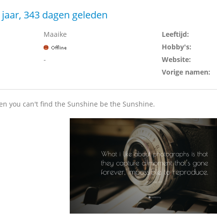
 jaar, 343 dagen geleden
Maaike
Leeftijd:
Hobby's:
-
Website:
Vorige namen:
en you can't find the Sunshine be the Sunshine.