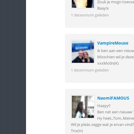
Zouk je mogn toevoe
Baay!x
1 decennium geleden
VampireMouse
ik ben aan een nieuw
Misschien wil je deze
xxxMo0n(K)
1 decennium geleden
NaomiFAMOUS
Haayy!!
Ben net een nieuwe
Hy heet,,Tom..Meine
Wil je pleás zegge wat je ervan vind
Tnx(H)