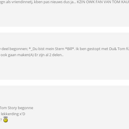
gn als vriendinnetj, kben pas nieuws dus ja... KZIN OWK FAN VAN TOM KAU
 deel begonnen; *_Du bist mein Stern *Bill*. Ik ben gestopt met Du& Tom fü
 ook gaan maken(A) Er zijn al 2 delen..
 Tom Story begonne
 lekkerding x'D
??