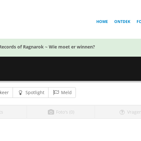
HOME
ONTDEK
F
Records of Ragnarok ~ Wie moet er winnen?
keer
Spotlight
Meld
ts
Foto's (0)
Vragen