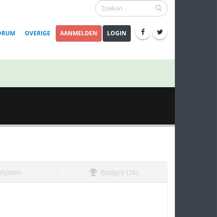
ORUM
OVERIGE
AANMELDEN
LOGIN
lijsten
Badges (26)