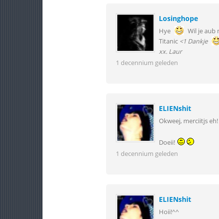
Losinghope
Hye
Wil je aub
Titanic
<1 Dankje
xx. Laur
1 decennium geleden
ELIENshit
Okweej, merciitjs eh
Doeii!
1 decennium geleden
ELIENshit
Hoii!^^