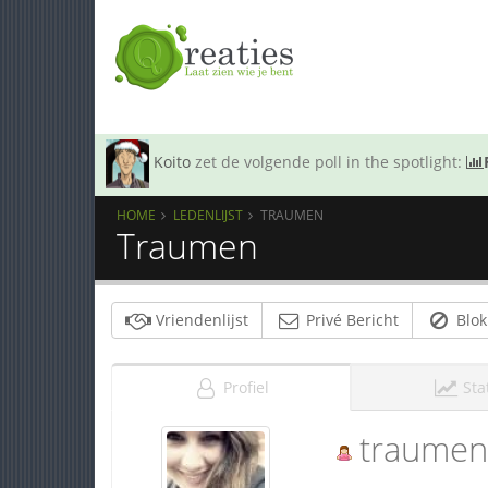
Koito
zet de volgende poll in the spotlight:
HOME
LEDENLIJST
TRAUMEN
Traumen
Vriendenlijst
Privé Bericht
Blok
Profiel
Sta
traumen