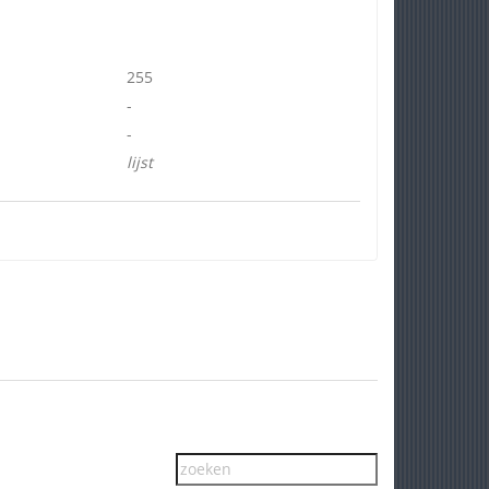
255
-
-
lijst