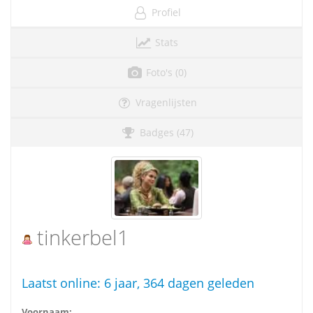
Profiel
Stats
Foto's (0)
Vragenlijsten
Badges (47)
tinkerbel1
Laatst online:
6 jaar, 364 dagen geleden
Voornaam: