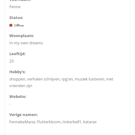
Fenne
Status:
Woonplaats:
In my own dreams
Leeftijd:
23
Hobby's:
shoppen, verhalen schrijven, rpg'en, muziek luisteren, met
vrienden zijn
Website:
-
Vorige namen:
FennekeMaria, Flutterbloom, tinkerbell1, katarax