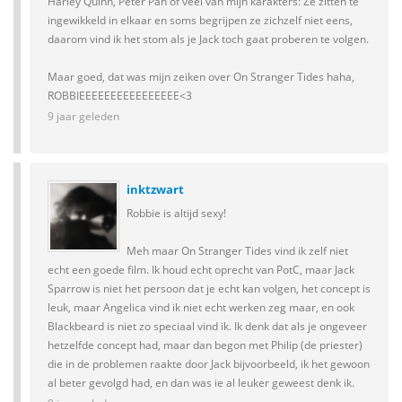
Harley Quinn, Peter Pan of veel van mijn karakters: Ze zitten te
ingewikkeld in elkaar en soms begrijpen ze zichzelf niet eens,
daarom vind ik het stom als je Jack toch gaat proberen te volgen.
Maar goed, dat was mijn zeiken over On Stranger Tides haha,
ROBBIEEEEEEEEEEEEEEEE<3
9 jaar geleden
inktzwart
Robbie is altijd sexy!
Meh maar On Stranger Tides vind ik zelf niet
echt een goede film. Ik houd echt oprecht van PotC, maar Jack
Sparrow is niet het persoon dat je echt kan volgen, het concept is
leuk, maar Angelica vind ik niet echt werken zeg maar, en ook
Blackbeard is niet zo speciaal vind ik. Ik denk dat als je ongeveer
hetzelfde concept had, maar dan begon met Philip (de priester)
die in de problemen raakte door Jack bijvoorbeeld, ik het gewoon
al beter gevolgd had, en dan was ie al leuker geweest denk ik.