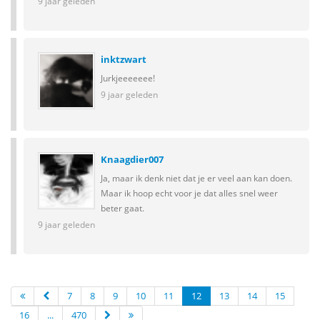
9 jaar geleden
inktzwart
Jurkjeeeeeee!
9 jaar geleden
Knaagdier007
Ja, maar ik denk niet dat je er veel aan kan doen.
Maar ik hoop echt voor je dat alles snel weer
beter gaat.
9 jaar geleden
7
8
9
10
11
12
13
14
15
16
...
470