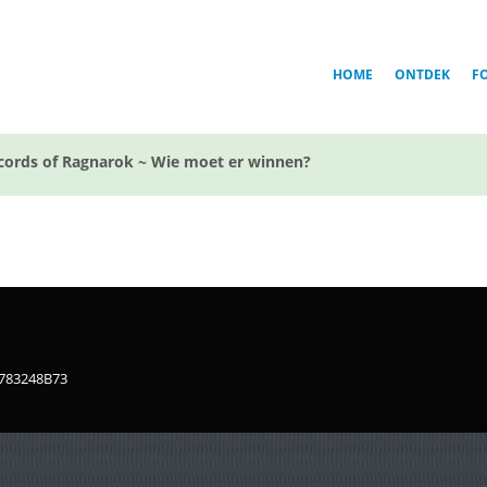
HOME
ONTDEK
F
cords of Ragnarok ~ Wie moet er winnen?
1783248B73