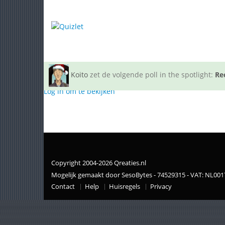
Koito
zet de volgende poll in the spotlight:
Re
Log in om te bekijken
Copyright 2004-2026 Qreaties.nl
Mogelijk gemaakt door SesoBytes - 74529315 - VAT: NL00
Contact
Help
Huisregels
Privacy