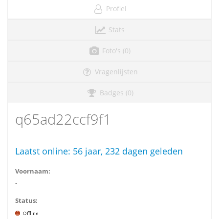
Profiel
Stats
Foto's (0)
Vragenlijsten
Badges (0)
q65ad22ccf9f1
Laatst online:
56 jaar, 232 dagen geleden
Voornaam:
-
Status: