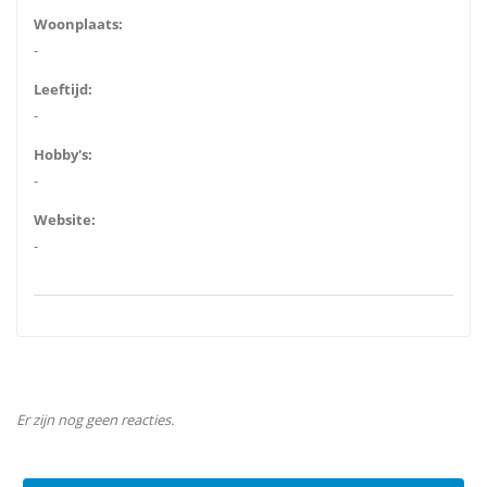
Woonplaats:
-
Leeftijd:
-
Hobby's:
-
Website:
-
Er zijn nog geen reacties.