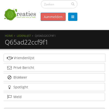
Aanmelden
HOME
LEDENLIJST
Q65AD22CCF9F1
Q65ad22ccf9f1
Vriendenlijst
Privé Bericht
Blokkeer
Spotlight
Meld