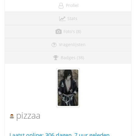
Profiel
Stats
Foto's (8)
Vragenlijsten
Badges (38)
pizzaa
Laatst online:
306 dagen, 7 uur geleden