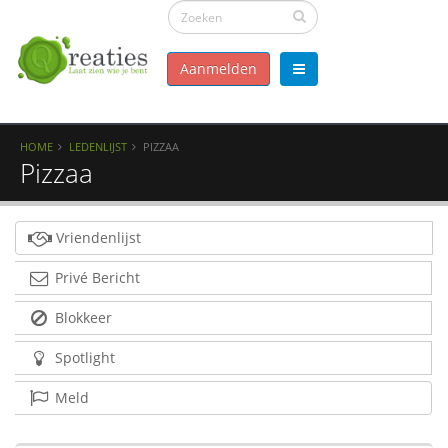
Aanmelden
HOME
LEDENLIJST
PIZZAA
Pizzaa
Vriendenlijst
Privé Bericht
Blokkeer
Spotlight
Meld