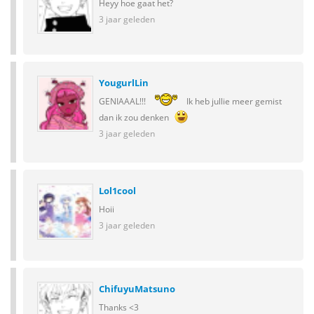
Heyy hoe gaat het?
3 jaar geleden
YougurlLin
GENIAAAL!!!
Ik heb jullie meer gemist
dan ik zou denken
3 jaar geleden
Lol1cool
Hoii
3 jaar geleden
ChifuyuMatsuno
Thanks <3