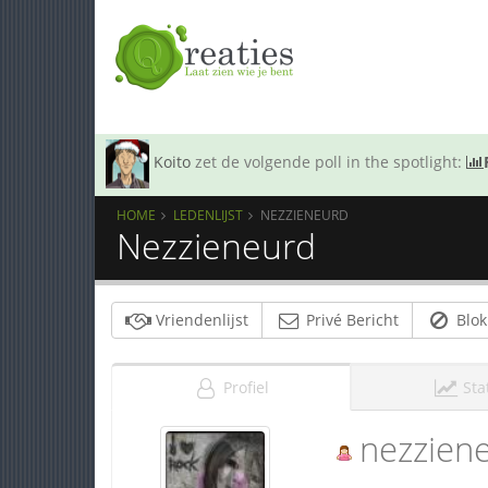
Koito
zet de volgende poll in the spotlight:
HOME
LEDENLIJST
NEZZIENEURD
Nezzieneurd
Vriendenlijst
Privé Bericht
Blok
Profiel
Sta
nezzien