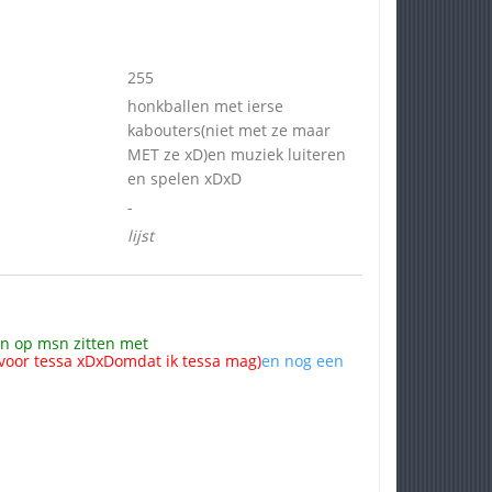
255
honkballen met ierse
kabouters(niet met ze maar
MET ze xD)en muziek luiteren
en spelen xDxD
-
lijst
en op msn zitten met
voor tessa xDxDomdat ik tessa mag)
en nog een