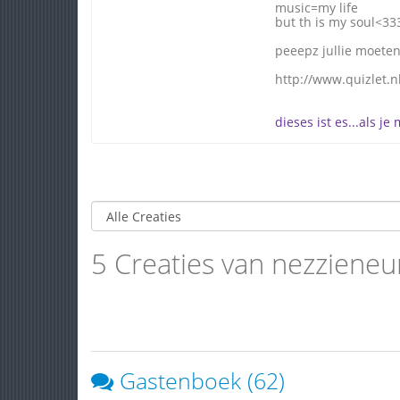
music=my life
but th is my soul<33
peeepz jullie moeten 
http://www.quizlet.n
dieses ist es...als j
5 Creaties van nezzieneu
Gastenboek (62)