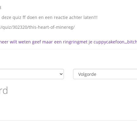
3
deze quiz ff doen en een reactie achter laten!!!
l/quiz/302320/this-heart-of-minereg/
e meer wilt weten geef maar een ringringmet je cuppycakefoon,,,bitc
rd