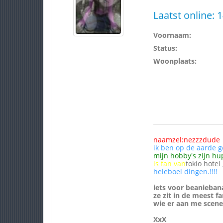
Laatst online:
1
Voornaam:
Status:
Woonplaats:
naamzel:nezzzdude
ik ben op de aarde g
mijn hobby's zijn hu
is fan van
tokio hotel 
heleboel dingen.!!!!
iets voor beanieban
ze zit in de meest 
wie er aan me scene
XxX