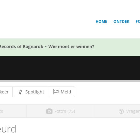
HOME
ONTDEK
F
Records of Ragnarok ~ Wie moet er winnen?
keer
Spotlight
Meld
ts
Foto's (75)
Vragen
eurd