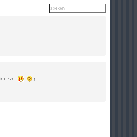
s sucks !!
(