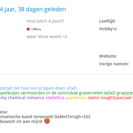
4 jaar, 38 dagen geleden
miss bitch 4 you!!!!
Leeftijd:
Hobby's:
waar tessa woont =x
Website:
Vorige namen:
edropt om hier nix te lopen doen xDxD
ppelkutjes vermoorden in de vuilnisbak graven/eten (xDxD grapje)
,
my chemical romance ,
metallica ,
paramore ,
damn tough!(speciaal 
ana:
fantastische band terwereld DaMn!ToUgh<333
beanzit zit aan mij:@