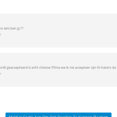
o iem.ben jij ??
n
rdt geacsepteerd is echt cheisse !!!!!ma wa ik nie acsepteer zijn th-haters da i
n
Meld Je Gratis Aan Om Ook Reacties Te Kunnen Plaatsen