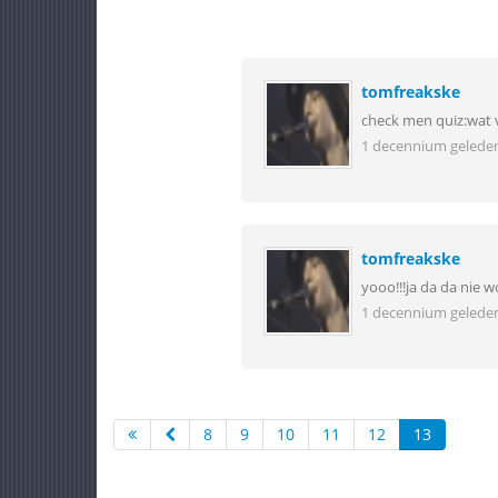
tomfreakske
check men quiz:wat v
1 decennium gelede
tomfreakske
yooo!!!ja da da nie wo
1 decennium gelede
8
9
10
11
12
13