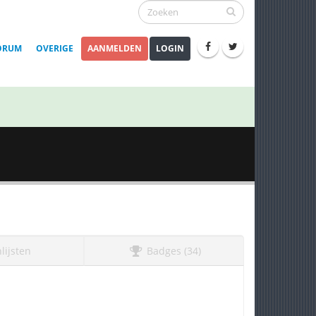
ORUM
OVERIGE
AANMELDEN
LOGIN
lijsten
Badges (34)