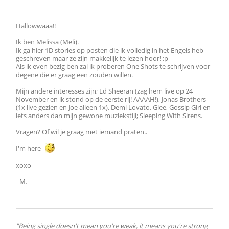
Hallowwaaa!!
Ik ben Melissa (Meli).
Ik ga hier 1D stories op posten die ik volledig in het Engels heb
geschreven maar ze zijn makkelijk te lezen hoor! :p
Als ik even bezig ben zal ik proberen One Shots te schrijven voor
degene die er graag een zouden willen.
Mijn andere interesses zijn; Ed Sheeran (zag hem live op 24
November en ik stond op de eerste rij! AAAAH!), Jonas Brothers
(1x live gezien en Joe alleen 1x), Demi Lovato, Glee, Gossip Girl en
iets anders dan mijn gewone muziekstijl; Sleeping With Sirens.
Vragen? Of wil je graag met iemand praten..
I'm here
xoxo
- M.
"Being single doesn't mean you're weak, it means you're strong