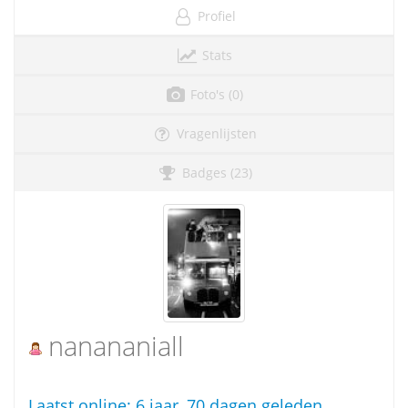
Profiel
Stats
Foto's (0)
Vragenlijsten
Badges (23)
nanananiall
Laatst online:
6 jaar, 70 dagen geleden