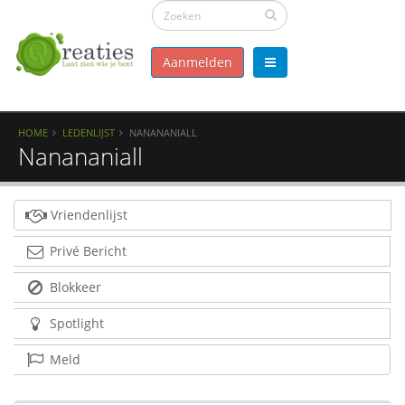
Aanmelden
HOME
LEDENLIJST
NANANANIALL
Nanananiall
Vriendenlijst
Privé Bericht
Blokkeer
Spotlight
Meld