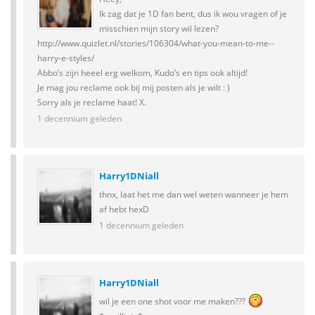
Ik zag dat je 1D fan bent, dus ik wou vragen of je
misschien mijn story wil lezen?
http://www.quizlet.nl/stories/106304/what-you-mean-to-me--
harry-e-styles/
Abbo’s zijn heeel erg welkom, Kudo’s en tips ook altijd!
Je mag jou reclame ook bij mij posten als je wilt : )
Sorry als je reclame haat! X.
1 decennium geleden
Harry1DNiall
thnx, laat het me dan wel weten wanneer je hem
af hebt hexD
1 decennium geleden
Harry1DNiall
wil je een one shot voor me maken???