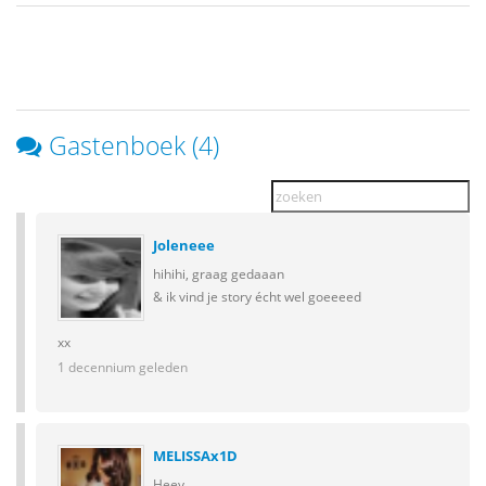
Gastenboek (4)
Joleneee
hihihi, graag gedaaan
& ik vind je story écht wel goeeeed
xx
1 decennium geleden
MELISSAx1D
Heey,