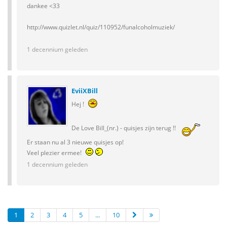
dankee <33
http://www.quizlet.nl/quiz/110952/funalcoholmuziek/
1 decennium geleden
EviiXBill
Hej !
De Love Bill_(nr.) - quisjes zijn terug !!
Er staan nu al 3 nieuwe quisjes op!
Veel plezier ermee!
1 decennium geleden
1
2
3
4
5
...
10