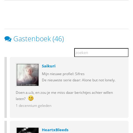
Gastenboek (46)
Saikuri
Mijn nieuwe profiel: Sifres
De nieuwste serie daar: Alone but not lonely.
Doen a.u.b, en zou je me miss daar berichtjes achter willen
laten?
1 decennium geleden
HeartxBleeds