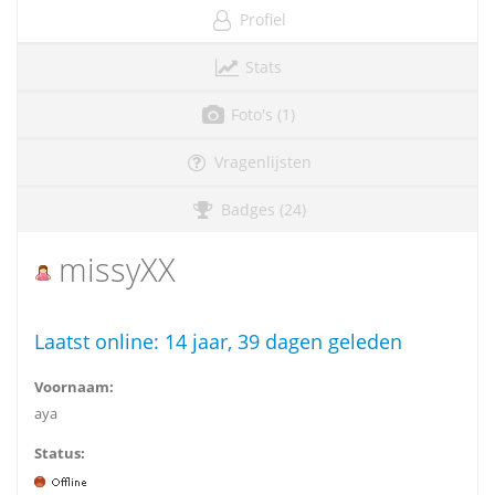
Profiel
Stats
Foto's (1)
Vragenlijsten
Badges (24)
missyXX
Laatst online:
14 jaar, 39 dagen geleden
Voornaam:
aya
Status: