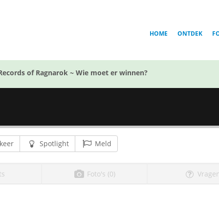
HOME
ONTDEK
F
Records of Ragnarok ~ Wie moet er winnen?
keer
Spotlight
Meld
ts
Foto's (0)
Vragen