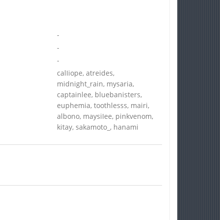
-
-
-
calIiope, atreides,
midnight_rain, mysaria,
captainlee, bluebanisters,
euphemia, toothlesss, mairi,
albono, maysiIee, pinkvenom,
kitay, sakamoto_, hanami