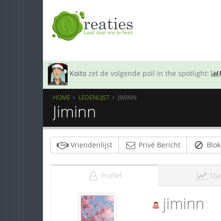
Koito
zet de volgende poll in the spotlight:
HOME
LEDENLIJST
JIMINN
Jiminn
Vriendenlijst
Privé Bericht
Blok
Profiel
Sta
jiminn