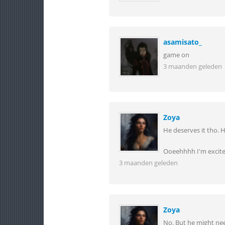
asamisato_
game on
3 maanden geleden
Zoya
He deserves it tho. 
Ooeehhhh I'm excited
3 maanden geleden
Zoya
No. But he might nee