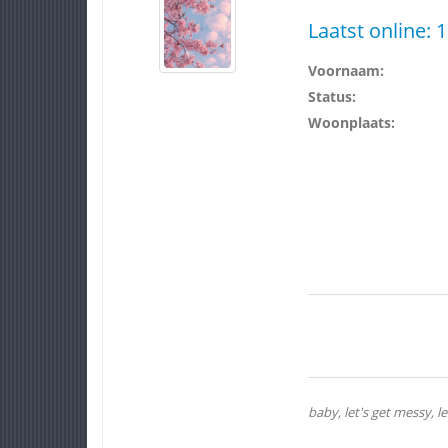
Laatst online:
1
Voornaam:
Status:
Woonplaats:
baby, let's get messy, l