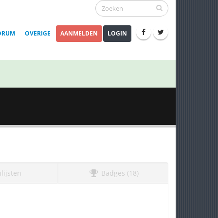
ORUM
OVERIGE
AANMELDEN
LOGIN
lijsten
Badges (18)