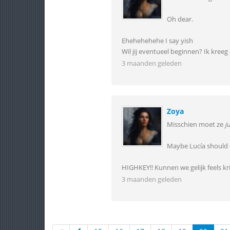
Oh dear.
Ehehehehehe I say yish
Wil jij eventueel beginnen? Ik kreeg
3 maanden geleden
Zoya
Misschien moet ze
j
Maybe Lucía should 
HIGHKEY!! Kunnen we gelijk feels kr
3 maanden geleden