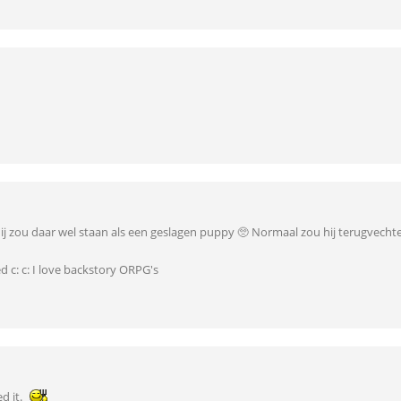
Hij zou daar wel staan als een geslagen puppy 🥺 Normaal zou hij terugvecht
 c: c: I love backstory ORPG's
d it.