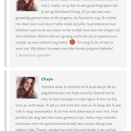
niet (: Haha, en ja kan ik wel goed begrijpen dat
je terug flashback kreeg. En ja dat was een
geweldig gevoel toen ik de jongens via Facetime zag. Ik voelde
me daar toen ook bij en haha zoals bij jullie, had iedereen hun
telefoon vast en ik was daar zo kei vrolijk mee aan het zingen uit
een telefoon. Moest wel een grapig zicht zijn als je opeens een
meisje op een scherm zag haha
En omg ik zie al het zo
voor me. Wij lekker trouwen met die mooie jongens hahaha!
1 decennium geleden
Chayn
Hahaha wow, ik vind het echt leuk dat je dit zo
uitgebreid aan me hebt verteld. Geloof het of
niet, ik had traantjes in mijn ogen. Ik ben zo blij
voor je, echt waar. Ik wil ze ook echt live zien en ik hoop dat ik dat
ook is mag meemaken. Ik zie het echt allemaal al voor me. Hoe
perfect die dag wel niet moet geweest zijn. Haha mijn vriendin
had even met me gefacetimed terwijl het concert bezig was
tijdens Little Things, omdat het mijn favoriet liedje is en op het