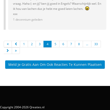
vraag. Haha (: en jij? ben jij goed in Engels? Waarschijnlijk wel. En
ik hou van lachen dus je hebt me goed laten lachen.
xxx
1 decennium geleden
1
2
3
4
5
6
7
8
...
33
Meld Je Gratis Aan Om Ook Reacties Te Kunnen Plaatsen
Copyright 2004-2026 Qreaties.nl