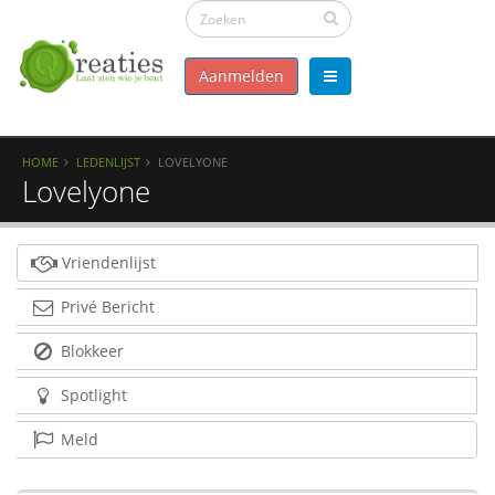
Aanmelden
HOME
LEDENLIJST
LOVELYONE
Lovelyone
Vriendenlijst
Privé Bericht
Blokkeer
Spotlight
Meld