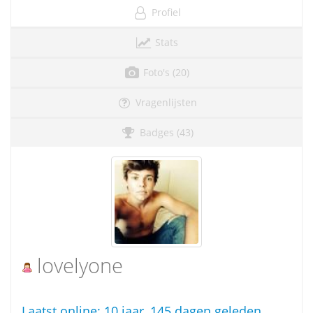
Profiel
Stats
Foto's (20)
Vragenlijsten
Badges (43)
lovelyone
Laatst online:
10 jaar, 145 dagen geleden