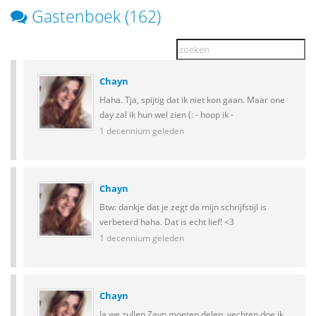
Gastenboek (162)
Chayn
Haha. Tja, spijtig dat ik niet kon gaan. Maar one
day zal ik hun wel zien (: - hoop ik -
1 decennium geleden
Chayn
Btw: dankje dat je zegt da mijn schrijfstijl is
verbeterd haha. Dat is echt lief! <3
1 decennium geleden
Chayn
Ja we zullen Zayn moeten delen, vechten doe ik