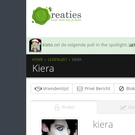
Koito
zet de volgende poll in the spotlight:
HOME
LEDENLIJST
KIERA
Kiera
Vriendenlijst
Privé Bericht
Blok
Profiel
Sta
kiera