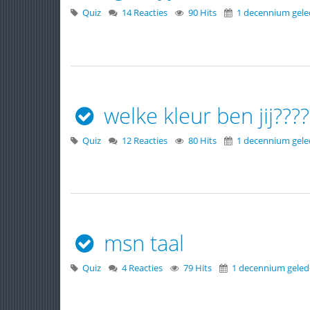
Quiz
14 Reacties
90 Hits
1 decennium gel
welke kleur ben jij????
Quiz
12 Reacties
80 Hits
1 decennium gel
msn taal
Quiz
4 Reacties
79 Hits
1 decennium gele