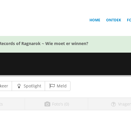
HOME
ONTDEK
F
Records of Ragnarok ~ Wie moet er winnen?
keer
Spotlight
Meld
ts
Foto's (0)
Vragen