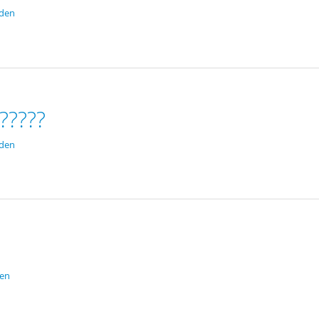
eden
?????
eden
den