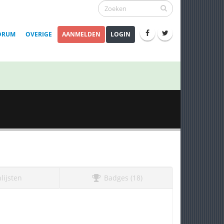
ORUM
OVERIGE
AANMELDEN
LOGIN
lijsten
Badges (18)