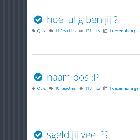
hoe lulig ben jij ?
Quiz
11 Reacties
121 Hits
1 decennium ge
naamloos :P
Quiz
10 Reacties
118 Hits
1 decennium ge
sgeld jij veel ??