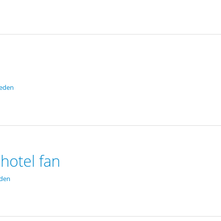
leden
hotel fan
eden