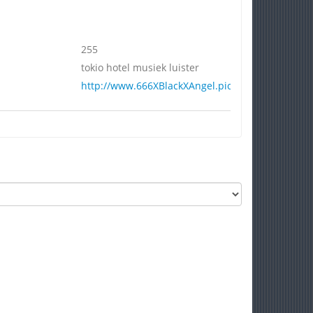
255
tokio hotel musiek luister
http://www.666XBlackXAngel.piczo.com