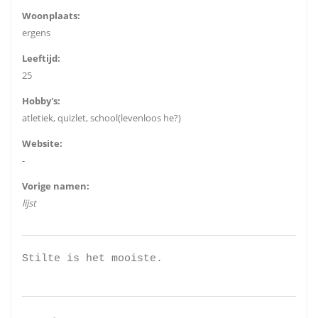
Woonplaats:
ergens
Leeftijd:
25
Hobby's:
atletiek, quizlet, school(levenloos he?)
Website:
-
Vorige namen:
lijst
Stilte is het mooiste.