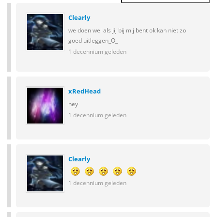
Clearly
we doen wel als jij bij mij bent ok kan niet zo
goed uitleggen_O_
1 decennium geleden
xRedHead
hey
1 decennium geleden
Clearly
1 decennium geleden