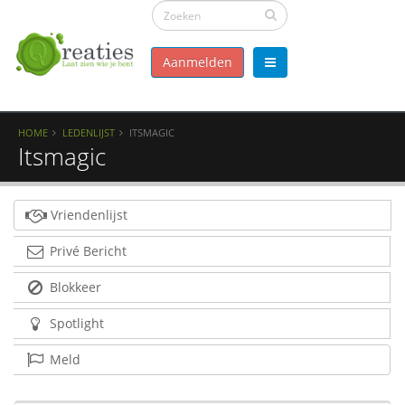
Aanmelden
HOME
LEDENLIJST
ITSMAGIC
Itsmagic
Vriendenlijst
Privé Bericht
Blokkeer
Spotlight
Meld