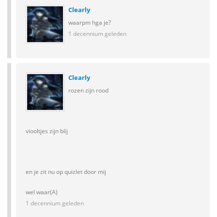
Clearly
waarpm hga je?
1 decennium geleden
Clearly
rozen zijn rood
viooltjes zijn blij
en je zit nu op quizlet door mij
wel waar(A)
1 decennium geleden