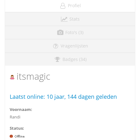
Profiel
Stats
Foto's (3)
Vragenlijsten
Badges (34)
itsmagic
Laatst online:
10 jaar, 144 dagen geleden
Voornaam:
Randi
Status: