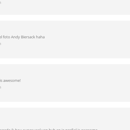
n
el foto Andy Biersack haha
n
is awesome!
n