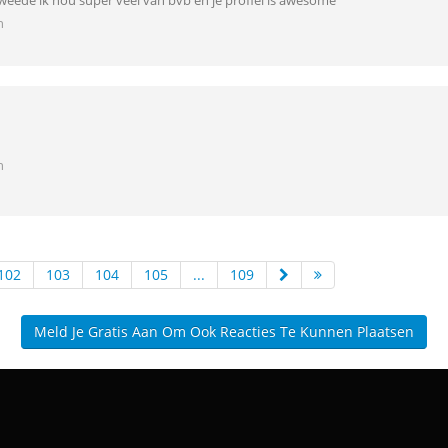
 tweede ik hou super veel van bvb en je profiel is awesome
n
n
102
103
104
105
...
109
Meld Je Gratis Aan Om Ook Reacties Te Kunnen Plaatsen