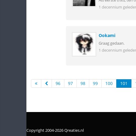
Als eerste tnxs, ten
1 decennium gelede
Ookami
Graag gedaan.
1 decennium gelede
96
97
98
99
100
101
Copyright 2004-2026 Qreaties.nl