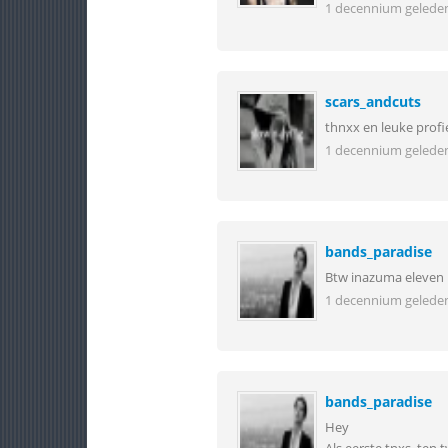
1 decennium gelede
scars_andcuts
thnxx en leuke profi
1 decennium gelede
bands_paradise
Btw inazuma eleven 
1 decennium gelede
bands_paradise
Hey