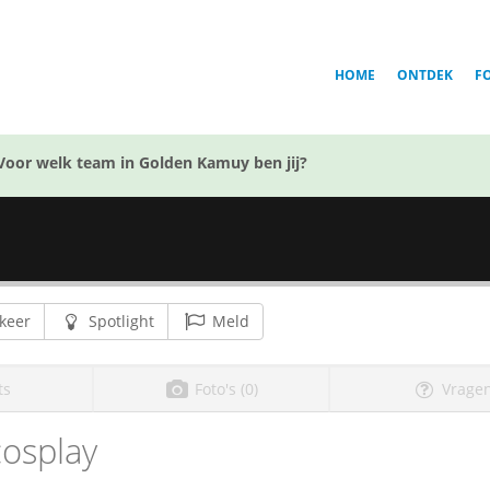
HOME
ONTDEK
F
Voor welk team in Golden Kamuy ben jij?
keer
Spotlight
Meld
ts
Foto's (0)
Vragen
cosplay