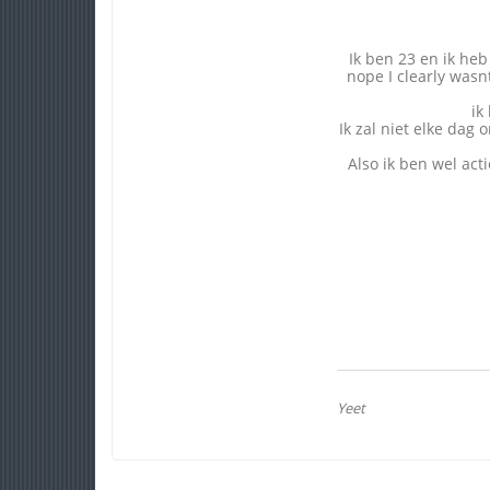
Ik ben 23 en ik heb
nope I clearly wasn
ik
Ik zal niet elke dag
Also ik ben wel act
Yeet