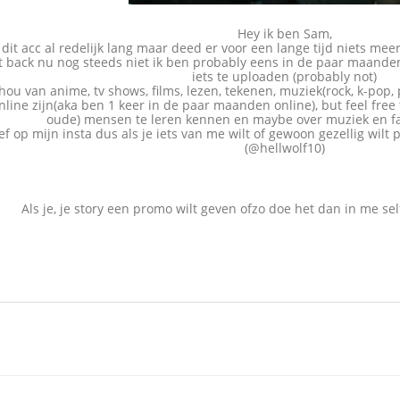
Hey ik ben Sam,
 dit acc al redelijk lang maar deed er voor een lange tijd niets m
t back nu nog steeds niet ik ben probably eens in de paar maanden
iets te uploaden (probably not)
 hou van anime, tv shows, films, lezen, tekenen, muziek(rock, k-pop
 online zijn(aka ben 1 keer in de paar maanden online), but feel fr
oude) mensen te leren kennen en maybe over muziek en f
ief op mijn insta dus als je iets van me wilt of gewoon gezellig wilt
(@hellwolf10)
Als je, je story een promo wilt geven ofzo doe het dan in me se