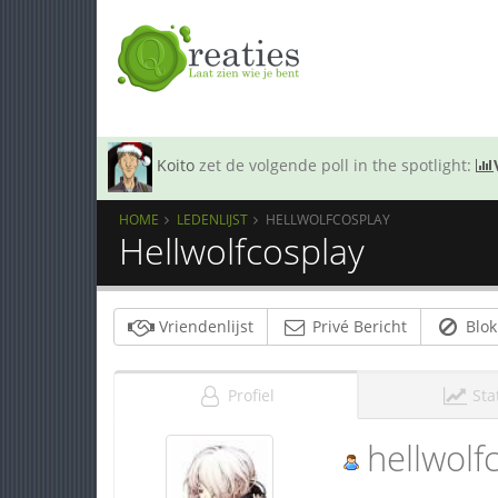
Koito
zet de volgende poll in the spotlight:
HOME
LEDENLIJST
HELLWOLFCOSPLAY
Hellwolfcosplay
Vriendenlijst
Privé Bericht
Blok
Profiel
Sta
hellwolf