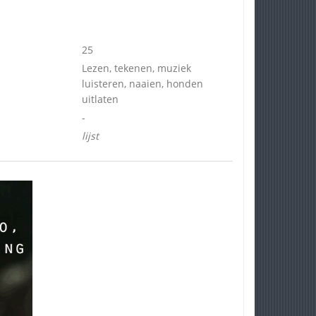
25
Lezen, tekenen, muziek
luisteren, naaien, honden
uitlaten
-
lijst