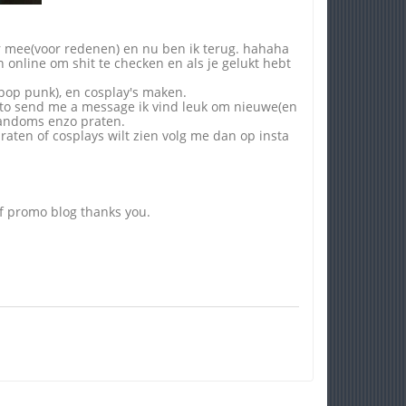
eer mee(voor redenen) en nu ben ik terug. hahaha
 online om shit te checken en als je gelukt hebt
, pop punk), en cosplay's maken.
ee to send me a message ik vind leuk om nieuwe(en
andoms enzo praten.
 praten of cosplays wilt zien volg me dan op insta
lf promo blog thanks you.