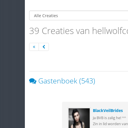
39 Creaties van hellwolfc
Gastenboek (543)
BlackVeilBrides
Ja BVB is zalig he! ^^
Zin in lid worden van