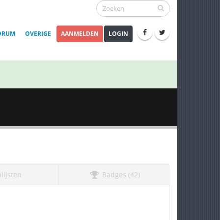
ORUM
OVERIGE
AANMELDEN
LOGIN
lijsten
Badges (42)