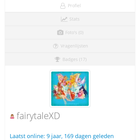
Profiel
Stats
Foto's (0)
Vragenlijsten
Badges (17)
fairytaleXD
Laatst online:
9 jaar, 169 dagen geleden