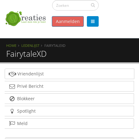
Aanmelden
HOME
LEDENLIJST
FAIRYTALEXD
FairytaleXD
Vriendenlijst
Privé Bericht
Blokkeer
Spotlight
Meld