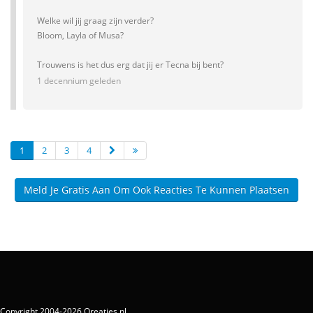
Welke wil jij graag zijn verder?
Bloom, Layla of Musa?
Trouwens is het dus erg dat jij er Tecna bij bent?
1 decennium geleden
1
2
3
4
Meld Je Gratis Aan Om Ook Reacties Te Kunnen Plaatsen
Copyright 2004-2026 Qreaties.nl