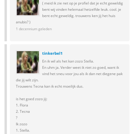
( meid ik zie net op je profiel dat je echt geweldig
bent wij vinden helemaal hetzelfde leuk. cool. je
bent echt geweldig. trouwens ken jij het huis
anubis? )
1 decennium geleden
tinkerbel1
En ik wil als het kan zozo Stella.
En uhm ja. Verder weet ik niet zo goed, want ik
vind het sneu voor jou als ik dan net diegene pak
die jij wilt zijn.
Trouwens Tecna kan ik echt moeilijk dus.
is het goed zozo jij:
1. Flora
2. Tecna
?
Ik zozo
1. Stella.