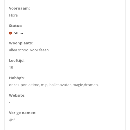
Voornaam:
Flora
Status:
Woonplaats:
alfea school voor feeen
Leeftijd:
19
Hobby's:
once upon a time, mlp, ballet.avatar, magie,dromen,
Website:
-
Vorige namen:
lijst