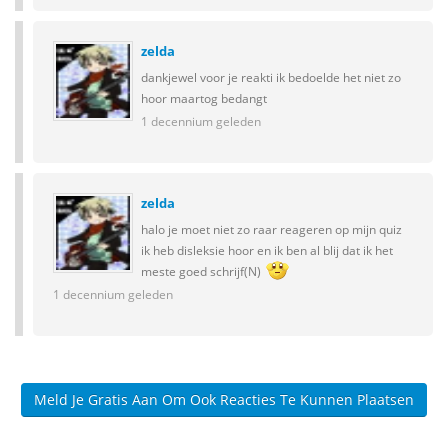
zelda
dankjewel voor je reakti ik bedoelde het niet zo
hoor maartog bedangt
1 decennium geleden
zelda
halo je moet niet zo raar reageren op mijn quiz
ik heb disleksie hoor en ik ben al blij dat ik het
meste goed schrijf(N)
1 decennium geleden
Meld Je Gratis Aan Om Ook Reacties Te Kunnen Plaatsen