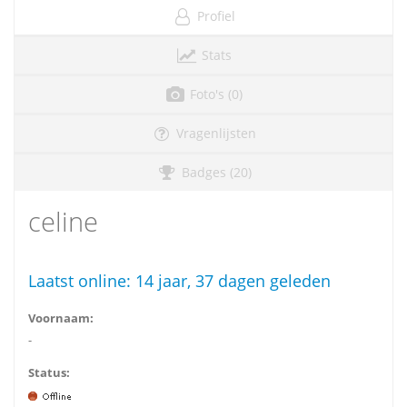
Profiel
Stats
Foto's (0)
Vragenlijsten
Badges (20)
celine
Laatst online:
14 jaar, 37 dagen geleden
Voornaam:
-
Status: