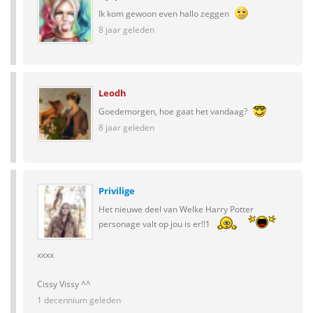
Ik kom gewoon even hallo zeggen
8 jaar geleden
Leodh
Goedemorgen, hoe gaat het vandaag?
8 jaar geleden
Privilige
Het nieuwe deel van Welke Harry Potter
personage valt op jou is er!!1
xxxx
Cissy Vissy ^^
1 decennium geleden