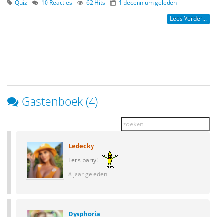
Quiz
10 Reacties
62 Hits
1 decennium geleden
Lees Verder...
Gastenboek (4)
Ledecky
Let's party!
8 jaar geleden
Dysphoria