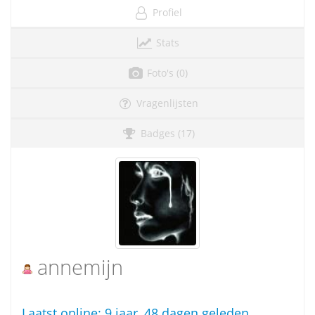
Profiel
Stats
Foto's (0)
Vragenlijsten
Badges (17)
annemijn
Laatst online:
9 jaar, 48 dagen geleden