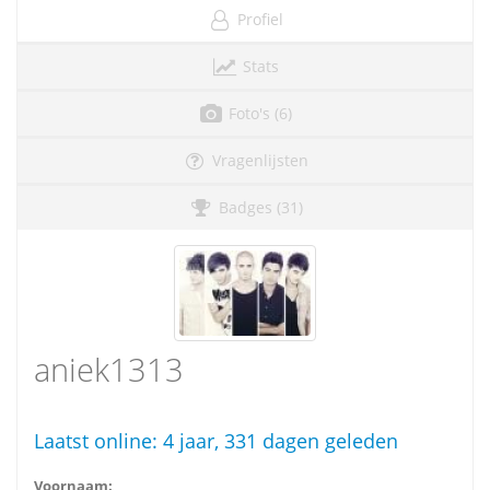
Profiel
Stats
Foto's (6)
Vragenlijsten
Badges (31)
aniek1313
Laatst online:
4 jaar, 331 dagen geleden
Voornaam: