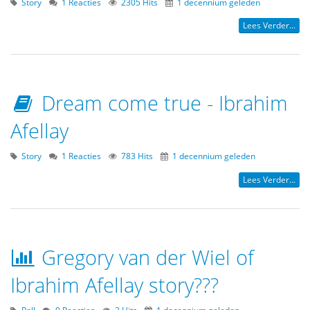
Story
1 Reacties
2305 Hits
1 decennium geleden
Lees Verder...
Dream come true - Ibrahim
Afellay
Story
1 Reacties
783 Hits
1 decennium geleden
Lees Verder...
Gregory van der Wiel of
Ibrahim Afellay story???
Poll
0 Reacties
2 Hits
1 decennium geleden