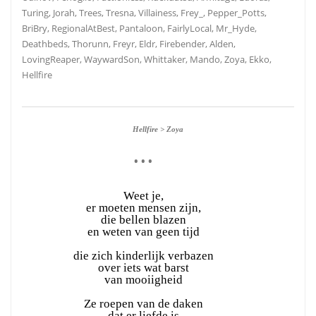
Turing, Jorah, Trees, Tresna, Villainess, Frey_, Pepper_Potts,
BriBry, RegionalAtBest, Pantaloon, FairlyLocal, Mr_Hyde,
Deathbeds, Thorunn, Freyr, Eldr, Firebender, Alden,
LovingReaper, WaywardSon, Whittaker, Mando, Zoya, Ekko,
Hellfire
Hellfire > Zoya
• • •
Weet je,
er moeten mensen zijn,
die bellen blazen
en weten van geen tijd
die zich kinderlijk verbazen
over iets wat barst
van mooiigheid
Ze roepen van de daken
dat er liefde is