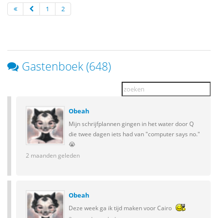
1
2
Gastenboek (648)
Obeah
Mijn schrijfplannen gingen in het water door Q
die twee dagen iets had van "computer says no."
😭
2 maanden geleden
Obeah
Deze week ga ik tijd maken voor Cairo