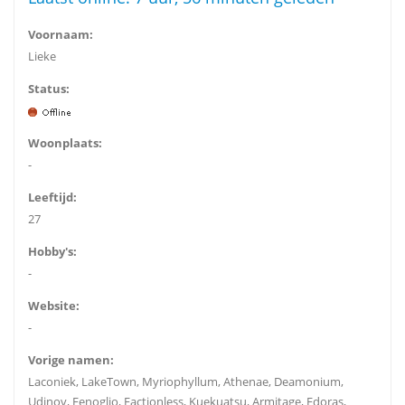
Voornaam:
Lieke
Status:
Woonplaats:
-
Leeftijd:
27
Hobby's:
-
Website:
-
Vorige namen:
Laconiek, LakeTown, Myriophyllum, Athenae, Deamonium,
Udinov, Fenoglio, Factionless, Kuekuatsu, Armitage, Edoras,