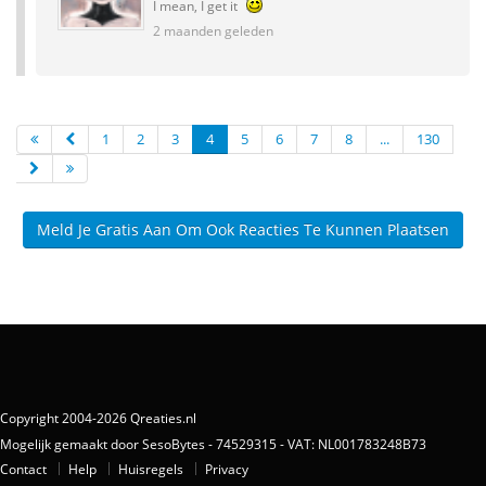
I mean, I get it
2 maanden geleden
1
2
3
4
5
6
7
8
...
130
Meld Je Gratis Aan Om Ook Reacties Te Kunnen Plaatsen
Copyright 2004-2026 Qreaties.nl
Mogelijk gemaakt door SesoBytes - 74529315 - VAT: NL001783248B73
Contact
Help
Huisregels
Privacy