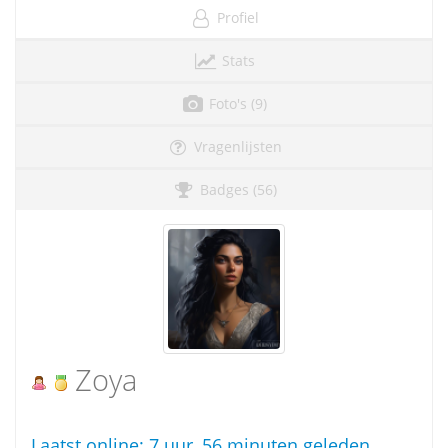
Profiel
Stats
Foto's (9)
Vragenlijsten
Badges (56)
Zoya
Laatst online:
7 uur, 56 minuten geleden