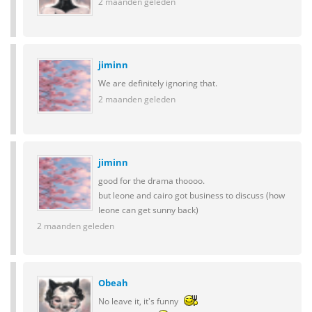
2 maanden geleden
jiminn
We are definitely ignoring that.
2 maanden geleden
jiminn
good for the drama thoooo.
but leone and cairo got business to discuss (how
leone can get sunny back)
2 maanden geleden
Obeah
No leave it, it's funny