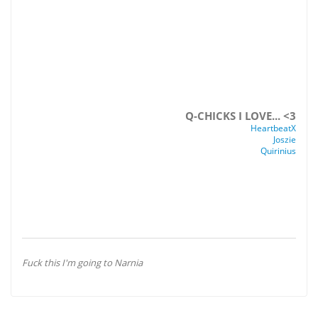
Q-CHICKS I LOVE... <3
HeartbeatX
Joszie
Quirinius
Fuck this I'm going to Narnia