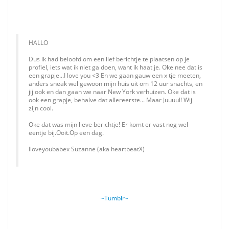
HALLO
Dus ik had beloofd om een lief berichtje te plaatsen op je
profiel, iets wat ik niet ga doen, want ik haat je. Oke nee dat is
een grapje...I love you <3 En we gaan gauw een x tje meeten,
anders sneak wel gewoon mijn huis uit om 12 uur snachts, en
jij ook en dan gaan we naar New York verhuizen. Oke dat is
ook een grapje, behalve dat allereerste... Maar Juuuul! Wij
zijn cool.
Oke dat was mijn lieve berichtje! Er komt er vast nog wel
eentje bij.Ooit.Op een dag.
Iloveyoubabex Suzanne (aka heartbeatX)
~Tumblr~