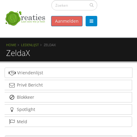
Aanmelden
HOME
LEDENLIJST
ZELDAX
ZeldaX
Vriendenlijst
Privé Bericht
Blokkeer
Spotlight
Meld