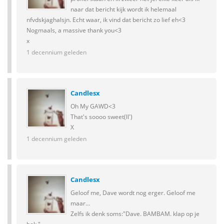
naar dat bericht kijk wordt ik helemaal
nfvdskjaghalsjn. Echt waar, ik vind dat bericht zo lief eh<3
Nogmaals, a massive thank you<3
x
1 decennium geleden
Candlesx
Oh My GAWD<3
That's soooo sweet(ll')
X
1 decennium geleden
Candlesx
Geloof me, Dave wordt nog erger. Geloof me
maar…
Zelfs ik denk soms:"Dave. BAMBAM. klap op je