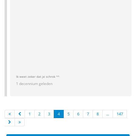
Ik weet zeker dat je schrok ^^
1 decennium geleden
1
2
3
4
5
6
7
8
...
147