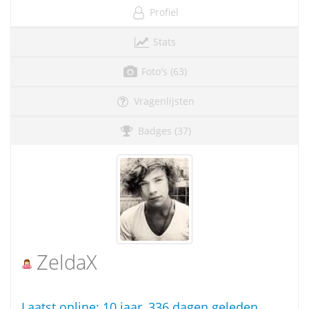
Profiel
Stats
Foto's (63)
Vragenlijsten
Badges (37)
ZeldaX
Laatst online:
10 jaar, 336 dagen geleden