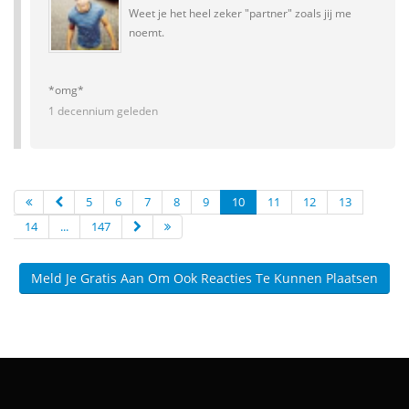
Weet je het heel zeker "partner" zoals jij me
noemt.
*omg*
1 decennium geleden
5
6
7
8
9
10
11
12
13
14
...
147
Meld Je Gratis Aan Om Ook Reacties Te Kunnen Plaatsen