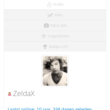
Profiel
Stats
Foto's (63)
Vragenlijsten
Badges (37)
ZeldaX
Laatst online:
10 jaar, 338 dagen geleden