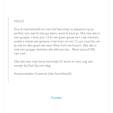
HALLO
Dus ik had beloofd om een lief berichtje te plaatsen op je
profiel, iets wat ik niet ga doen, want ik haat je. Oke nee dat is
een grapje...I love you <3 En we gaan gauw een x tje meeten,
anders sneak wel gewoon mijn huis uit om 12 uur snachts, en
jij ook en dan gaan we naar New York verhuizen. Oke dat is
ook een grapje, behalve dat allereerste... Maar Juuuul! Wij
zijn cool.
Oke dat was mijn lieve berichtje! Er komt er vast nog wel
eentje bij.Ooit.Op een dag.
Iloveyoubabex Suzanne (aka heartbeatX)
~Tumblr~