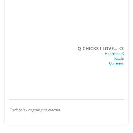
Q-CHICKS I LOVE... <3
HeartbeatX
Joszie
Quirinius
Fuck this I'm going to Narnia