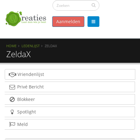
Aanmelden
HOME
LEDENLIJST
ZELDAX
ZeldaX
Vriendenlijst
Privé Bericht
Blokkeer
Spotlight
Meld