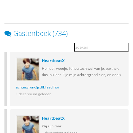
Gastenboek (734)
HeartbeatX
Hoi Juul, weetje, ik hou toch wel van je, partner,
dus, nu laat ik je mijn achtergrond zien, en doeix
achtergrond!jsdfkljasdfhoi
1 decennium geleden
HeartbeatX
Wij zijn raar.
1 decennium geleden