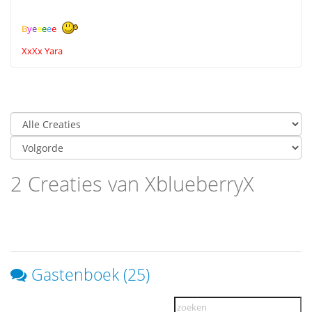
B
y
e
e
e
e
e
XxXx Yara
2 Creaties van XblueberryX
Gastenboek (25)