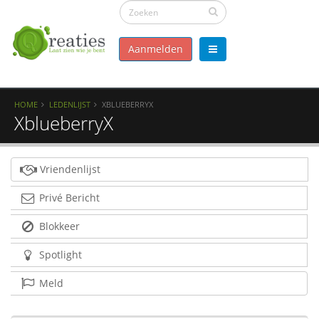
Aanmelden
HOME
LEDENLIJST
XBLUEBERRYX
XblueberryX
Vriendenlijst
Privé Bericht
Blokkeer
Spotlight
Meld