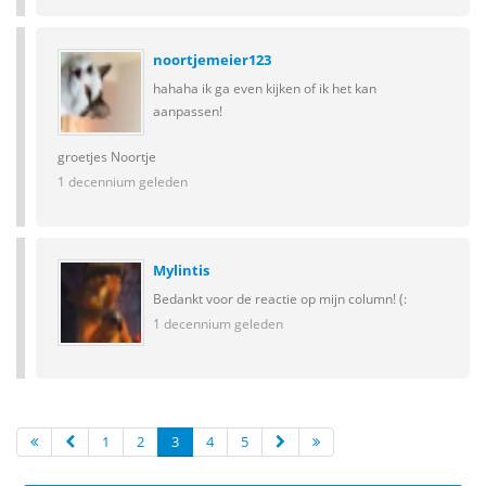
noortjemeier123
hahaha ik ga even kijken of ik het kan
aanpassen!
groetjes Noortje
1 decennium geleden
Mylintis
Bedankt voor de reactie op mijn column! (:
1 decennium geleden
1
2
3
4
5