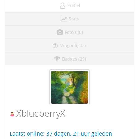
Profiel
Stats
Foto's (0)
Vragenlijsten
Badges (29)
XblueberryX
Laatst online:
37 dagen, 21 uur geleden