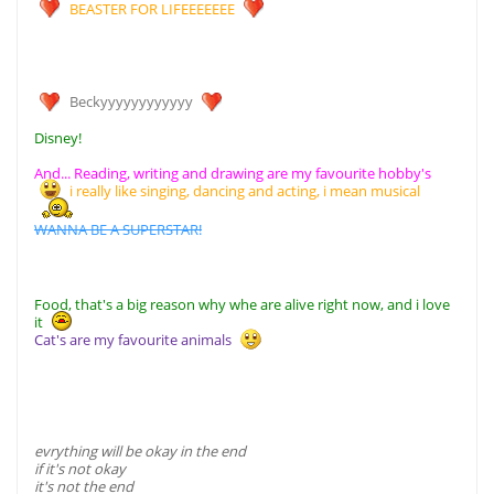
BEASTER FOR LIFEEEEEEE
Beckyyyyyyyyyyyy
Disney!
And... Reading, writing and drawing are my favourite hobby's
i really like singing, dancing and acting, i mean musical
WANNA BE A SUPERSTAR!
Food, that's a big reason why whe are alive right now, and i love
it
Cat's are my favourite animals
evrything will be okay in the end
if it's not okay
it's not the end