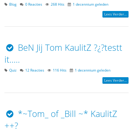
Blog
0 Reacties
268 Hits
1 decennium geleden
Lees Verder...
BeN Jij Tom KaulitZ ?¿?testt
it.....
Quiz
12 Reacties
116 Hits
1 decennium geleden
Lees Verder...
*~Tom_ of _Bill ~* KaulitZ
++?