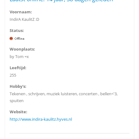
Voornaam:
IndirA KaulitZ :D
Status:
Woonplaats:
by Tom =x
Leeftijd:
255
Hobby's:
Tekenen , schrijven, muziek luisteren, concerten , bellen<'3,
spuiten
Website:
http://www.indira-kaulitz.hyves.nl