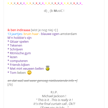
x_
x_
x_
x_
x_
x_
x_
x_
x_
x_
x_
x_
x_
x_
x_
x_
x_
x_
x_
x_
x_
x_
x_
x_
d[-_-]b
M
usiC !
ik ben indiraaaa
[wist je nog niej =] ]
13 jaartjes
-
bruin haar
-
blauwe ogen
-
amsterdam
M'n hobbie's sijn
* Gitaar spelen
* Tekenen
* Schrijven
* Ritmische gym
* lezen
* computeren
* Friends kijken
* Met mirt eeuwen bellen
* Tom
lieben
en dat waS wel weer genoeg nietboeiende info =]
[/b]
R.I.P.
Michael Jackson !
" This is it . This is really it !
It's the final curtain call , Ok?!
I'll see you in July ..."