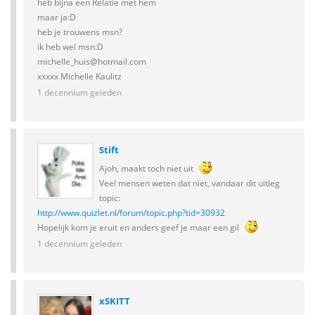
heb bijna een Relatie met hem
maar ja:D
heb je trouwens msn?
ik heb wel msn:D
michelle_huis@hotmail.com
xxxxx Michelle Kaulitz
1 decennium geleden
Stift
Ajoh, maakt toch niet uit
Veel mensen weten dat niet, vandaar dit uitleg
topic:
http://www.quizlet.nl/forum/topic.php?tid=30932
Hopelijk kom je eruit en anders geef je maar een gil
1 decennium geleden
xSKITT