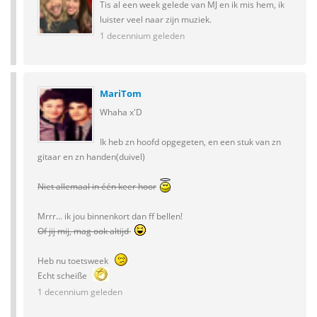
Tis al een week gelede van MJ en ik mis hem, ik
luister veel naar zijn muziek.
1 decennium geleden
MariTom
Whaha x'D
Ik heb zn hoofd opgegeten, en een stuk van zn
gitaar en zn handen(duivel)
Niet allemaal in één keer hoor
Mrrr... ik jou binnenkort dan ff bellen!
Of jij mij, mag ook altijd
Heb nu toetsweek
Echt scheiße
1 decennium geleden