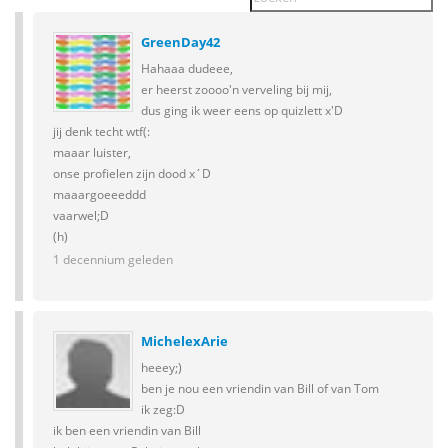
GreenDay42
Hahaaa dudeee,
er heerst zoooo'n verveling bij mij,
dus ging ik weer eens op quizlett x'D
jij denk techt wtf(:
maaar luister,
onse profielen zijn dood x´D
maaargoeeeddd
vaarwel;D
(h)
1 decennium geleden
MichelexArie
heeey;)
ben je nou een vriendin van Bill of van Tom
ik zeg:D
ik ben een vriendin van Bill