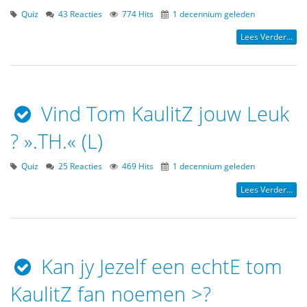
Quiz
43 Reacties
774 Hits
1 decennium geleden
Lees Verder...
Vind Tom KaulitZ jouw Leuk
? ».TH.« (L)
Quiz
25 Reacties
469 Hits
1 decennium geleden
Lees Verder...
Kan jy Jezelf een echtE tom
KaulitZ fan noemen >?