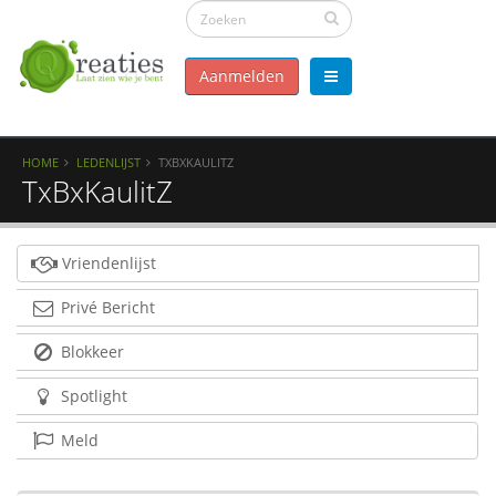
Aanmelden
HOME
LEDENLIJST
TXBXKAULITZ
TxBxKaulitZ
Vriendenlijst
Privé Bericht
Blokkeer
Spotlight
Meld