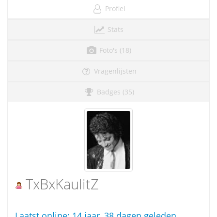
Profiel
Stats
Foto's (18)
Vragenlijsten
Badges (35)
TxBxKaulitZ
Laatst online:
14 jaar, 38 dagen geleden