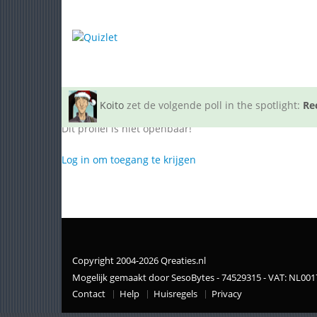
Koito
zet de volgende poll in the spotlight:
Re
Dit profiel is niet openbaar!
Log in om toegang te krijgen
Copyright 2004-2026 Qreaties.nl
Mogelijk gemaakt door SesoBytes - 74529315 - VAT: NL00
Contact
Help
Huisregels
Privacy