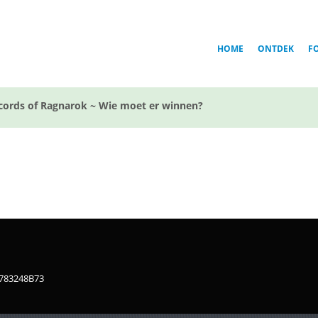
HOME
ONTDEK
F
cords of Ragnarok ~ Wie moet er winnen?
1783248B73