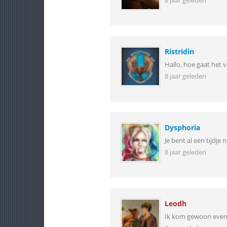
8 jaar geleden
Ristridin
Hallo, hoe gaat het
8 jaar geleden
Dysphoria
Je bent al een tijdje
8 jaar geleden
Leodh
Ik kom gewoon even