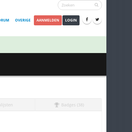
ORUM
OVERIGE
AANMELDEN
LOGIN
lijsten
Badges (38)