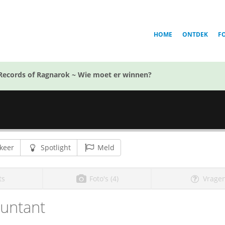
HOME
ONTDEK
F
Records of Ragnarok ~ Wie moet er winnen?
keer
Spotlight
Meld
ts
Foto's (4)
Vragen
untant