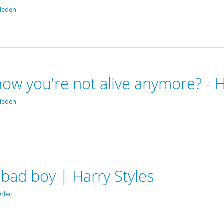
leden
w you're not alive anymore? - H
leden
 bad boy | Harry Styles
eden