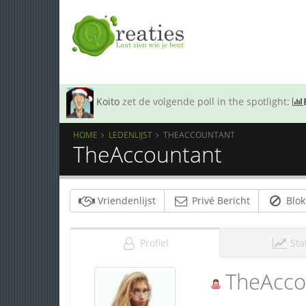
Koito
zet de volgende poll in the spotlight:
HOME
LEDENLIJST
THEACCOUNTANT
TheAccountant
Vriendenlijst
Privé Bericht
Blok
Profiel
Sta
TheAcco