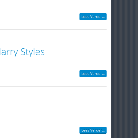
Lees Verder...
arry Styles
Lees Verder...
Lees Verder...