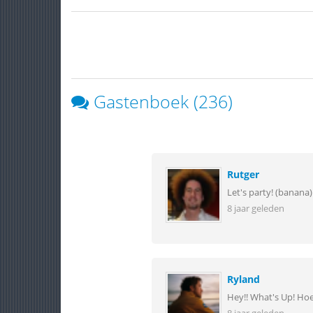
Gastenboek (236)
Rutger
Let's party! (banana)
8 jaar geleden
Ryland
Hey!! What's Up! Ho