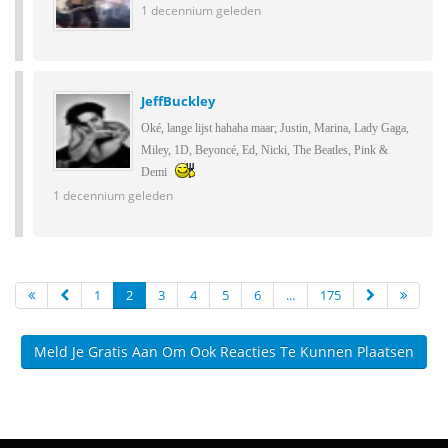
1 decennium geleden
JeffBuckley
Oké, lange lijst hahaha maar; Justin, Marina, Lady Gaga,
Miley, 1D, Beyoncé, Ed, Nicki, The Beatles, Pink &
Demi
1 decennium geleden
1
2
3
4
5
6
...
175
Meld Je Gratis Aan Om Ook Reacties Te Kunnen Plaatsen