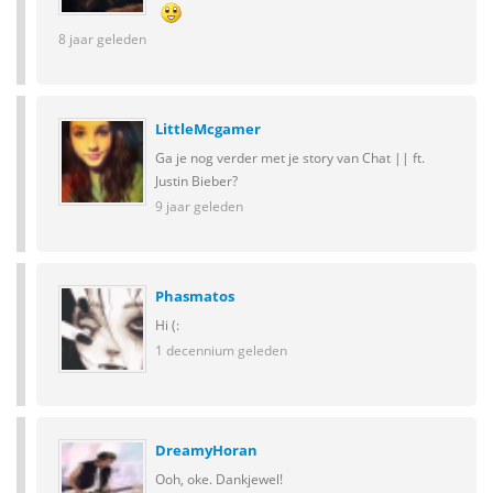
8 jaar geleden
LittleMcgamer
Ga je nog verder met je story van Chat || ft.
Justin Bieber?
9 jaar geleden
Phasmatos
Hi (:
1 decennium geleden
DreamyHoran
Ooh, oke. Dankjewel!