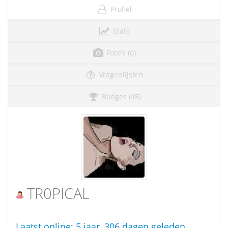
Profiel
Stats
Foto's (0)
Vragenlijsten
Badges (45)
TR0PICAL
Laatst online:
5 jaar, 306 dagen geleden