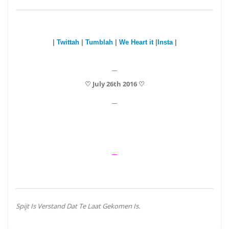
|
Twittah
|
Tumblah
|
We Heart it
|
Insta
|
__
♡ July 26th 2016 ♡
__
__
Spijt Is Verstand Dat Te Laat Gekomen Is.