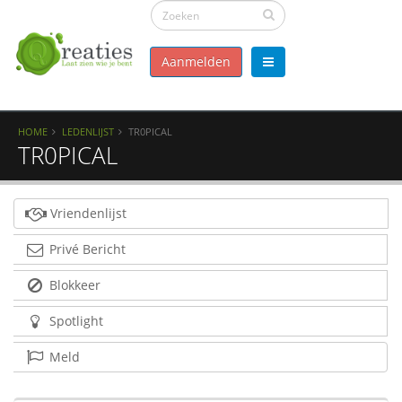
Aanmelden
HOME
LEDENLIJST
TR0PICAL
TR0PICAL
Vriendenlijst
Privé Bericht
Blokkeer
Spotlight
Meld