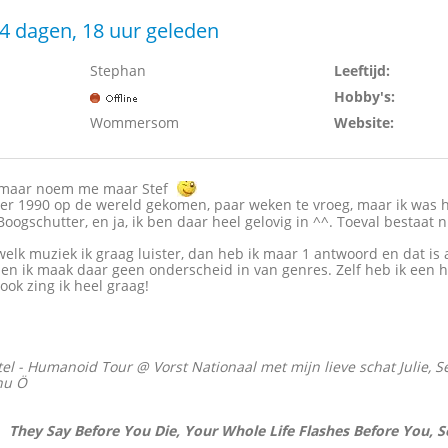
4 dagen, 18 uur geleden
Stephan
Leeftijd:
Hobby's:
Wommersom
Website:
, maar noem me maar Stef
er 1990 op de wereld gekomen, paar weken te vroeg, maar ik was h
oogschutter, en ja, ik ben daar heel gelovig in ^^. Toeval bestaat 
elk muziek ik graag luister, dan heb ik maar 1 antwoord en dat is a
en ik maak daar geen onderscheid in van genres. Zelf heb ik een hee
ook zing ik heel graag!
el - Humanoid Tour @ Vorst Nationaal met mijn lieve schat Julie, S
nu Ö
They Say Before You Die, Your Whole Life Flashes Before You,