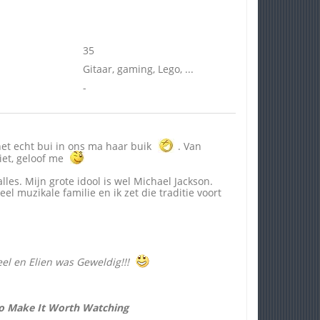
35
Gitaar, gaming, Lego, ...
-
et echt bui in ons ma haar buik
. Van
niet, geloof me
lles. Mijn grote idool is wel Michael Jackson.
l muzikale familie en ik zet die traditie voort
eel en Elien was Geweldig!!!
 So Make It Worth Watching