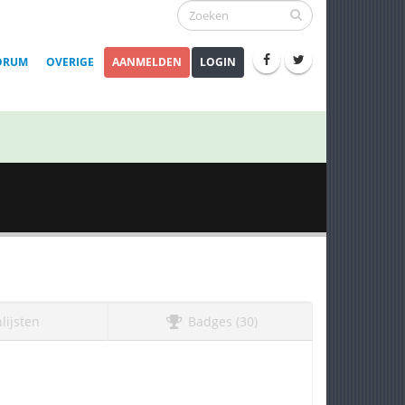
ORUM
OVERIGE
AANMELDEN
LOGIN
lijsten
Badges (30)