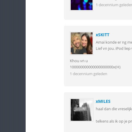
1 decennium gelede
xSKITT
Amai konde er ng mee
Lief vn jou. iPod liep
Khou vn u
100000000000000000000x(H)
1 decennium geleden
xMILES
haal dan die vreselij
telkens als ik op je 