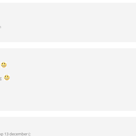
n
ag
op 13 december (: