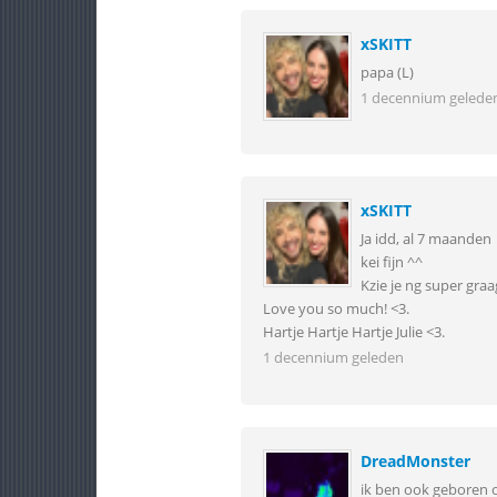
xSKITT
papa (L)
1 decennium gelede
xSKITT
Ja idd, al 7 maanden
kei fijn ^^
Kzie je ng super gra
Love you so much! <3.
Hartje Hartje Hartje Julie <3.
1 decennium geleden
DreadMonster
ik ben ook geboren 