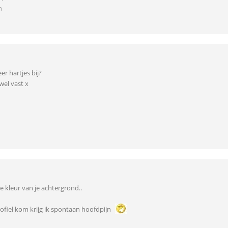
n
r hartjes bij?
 wel vast x
ke kleur van je achtergrond..
profiel kom krijg ik spontaan hoofdpijn