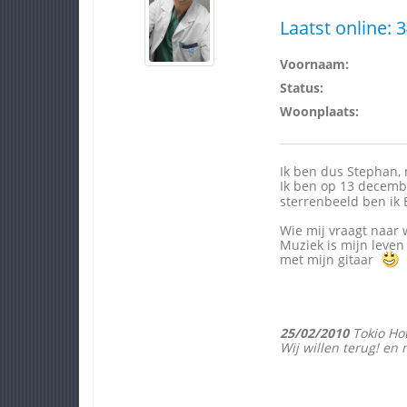
Laatst online:
3
Voornaam:
Status:
Woonplaats:
Ik ben dus Stephan
Ik ben op 13 decemb
sterrenbeeld ben ik B
Wie mij vraagt naar w
Muziek is mijn leven 
met mijn gitaar
25/02/2010
Tokio Hot
Wij willen terug! en 