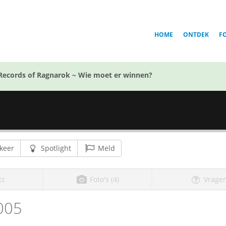
HOME
ONTDEK
F
Records of Ragnarok ~ Wie moet er winnen?
keer
Spotlight
Meld
ts
Foto's (4)
Vragen
005