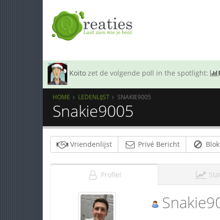
Koito
zet de volgende poll in the spotlight:
HOME
LEDENLIJST
SNAKIE9005
Snakie9005
Vriendenlijst
Privé Bericht
Blok
Profiel
Sta
Snakie9