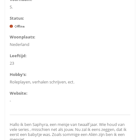
S.
Status:
Woonplaats:
Nederland
Leeftijd:
23
Hobby's:
Roleplayen, verhalen schrijven, ect.
Website:
-
Hallo ik ben Saphyra, een meisje van twaalf jaar. Wie houd van
vele series , misschien net als jouw. Nu zal ik eens zeggen, dat ik
eerst een babytje was. Zoals sommige een Aliën zijn ben ik een
mensje!