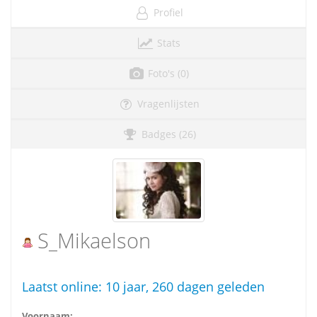
Profiel
Stats
Foto's (0)
Vragenlijsten
Badges (26)
S_Mikaelson
Laatst online:
10 jaar, 260 dagen geleden
Voornaam: