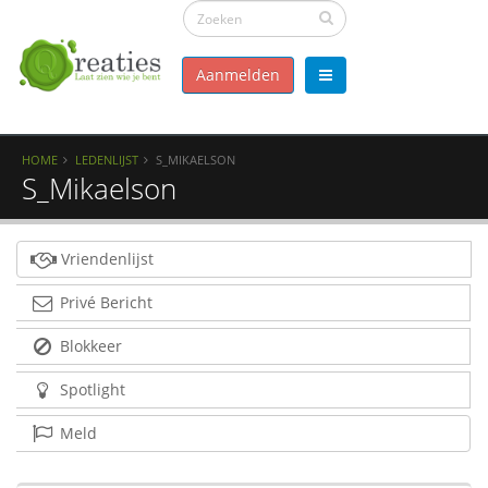
Aanmelden
HOME
LEDENLIJST
S_MIKAELSON
S_Mikaelson
Vriendenlijst
Privé Bericht
Blokkeer
Spotlight
Meld