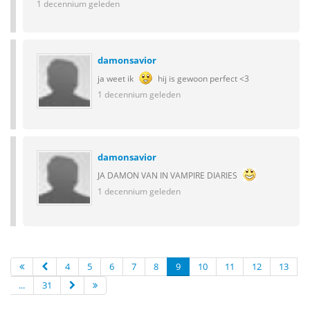
1 decennium geleden
damonsavior
ja weet ik
hij is gewoon perfect <3
1 decennium geleden
damonsavior
JA DAMON VAN IN VAMPIRE DIARIES
1 decennium geleden
4
5
6
7
8
9
10
11
12
13
...
31