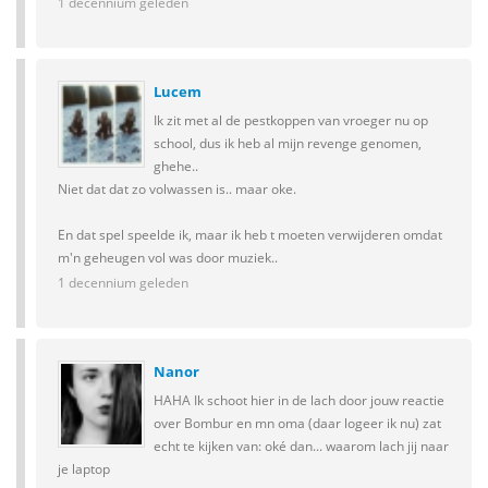
1 decennium geleden
Lucem
Ik zit met al de pestkoppen van vroeger nu op
school, dus ik heb al mijn revenge genomen,
ghehe..
Niet dat dat zo volwassen is.. maar oke.
En dat spel speelde ik, maar ik heb t moeten verwijderen omdat
m'n geheugen vol was door muziek..
1 decennium geleden
Nanor
HAHA Ik schoot hier in de lach door jouw reactie
over Bombur en mn oma (daar logeer ik nu) zat
echt te kijken van: oké dan... waarom lach jij naar
je laptop