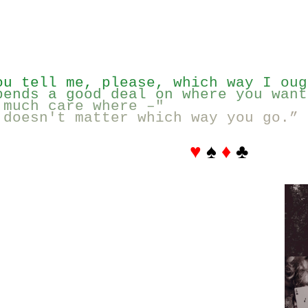
o
u
t
e
l
l
m
e
,
p
l
e
a
s
e
,
w
h
i
c
h
w
a
y
I
o
u
g
p
e
n
d
s
a
g
o
o
d
d
e
a
l
o
n
w
h
e
r
e
y
o
u
w
a
n
t
m
u
c
h
c
a
r
e
w
h
e
r
e
–
"
d
o
e
s
n
'
t
m
a
t
t
e
r
w
h
i
c
h
w
a
y
y
o
u
g
o
.
”
♥
♠
♦
♣