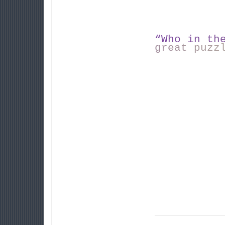
“
W
h
o
i
n
t
h
g
r
e
a
t
p
u
z
z