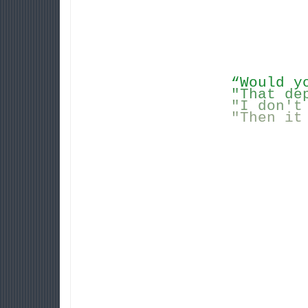
“
W
o
u
l
d
y
"
T
h
a
t
d
e
"
I
d
o
n
'
t
"
T
h
e
n
i
t