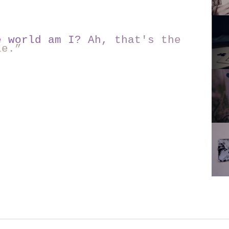
e
w
o
r
l
d
a
m
I
?
A
h
,
t
h
a
t
'
s
t
h
e
l
e
.
”