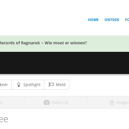
HOME
ONTDEK
F
Records of Ragnarok ~ Wie moet er winnen?
keer
Spotlight
Meld
ts
Foto's (3)
Vragen
ee