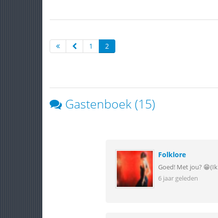
1
2
Gastenboek (15)
Folklore
Goed! Met jou? 😁(Ik 
6 jaar geleden