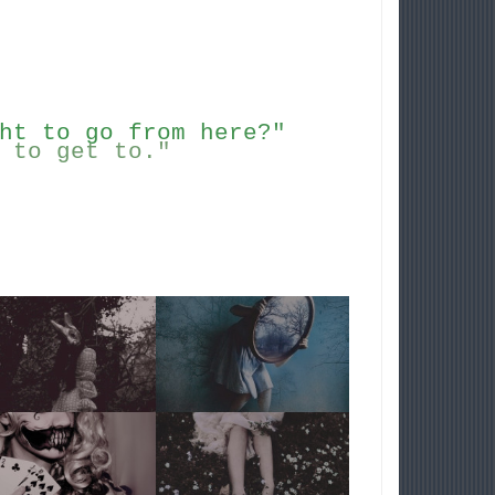
h
t
t
o
g
o
f
r
o
m
h
e
r
e
?
"
t
o
g
e
t
t
o
.
"