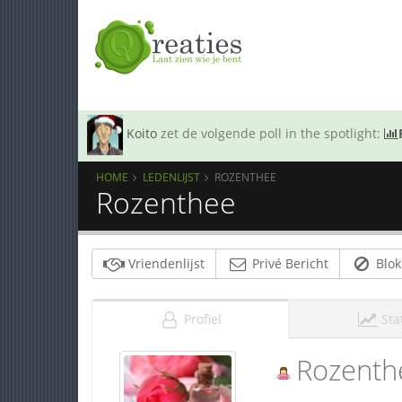
Koito
zet de volgende poll in the spotlight:
HOME
LEDENLIJST
ROZENTHEE
Rozenthee
Vriendenlijst
Privé Bericht
Blok
Profiel
Sta
Rozenth