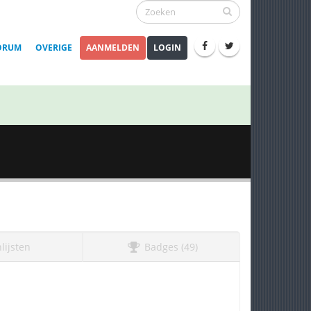
ORUM
OVERIGE
AANMELDEN
LOGIN
lijsten
Badges (49)