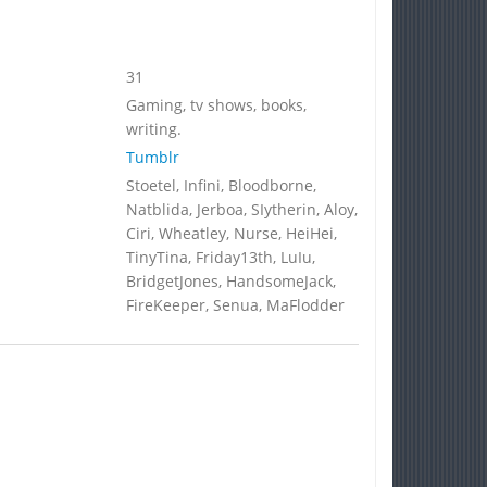
31
Gaming, tv shows, books,
writing.
Tumblr
Stoetel, Infini, Bloodborne,
Natblida, Jerboa, SIytherin, Aloy,
Ciri, Wheatley, Nurse, HeiHei,
TinyTina, Friday13th, LuIu,
BridgetJones, HandsomeJack,
FireKeeper, Senua, MaFlodder