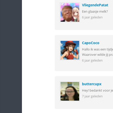
VliegendePatat
Een glaasje melk?
6 jaar geleden
CapoCoco
Hallo ik was een tijd
Waarover wilde jij p
6 jaar geleden
buttercupx
Hey! bedankt voor je
7 jaar geleden