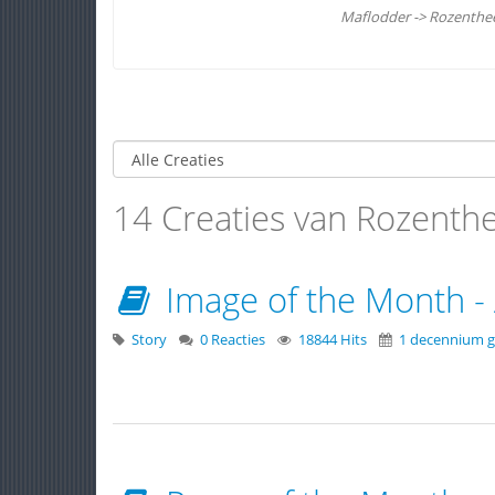
Maflodder -> Rozenthee 
14 Creaties van Rozenth
Image of the Month - 
Story
0 Reacties
18844 Hits
1 decennium g