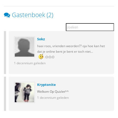
Gastenboek (2)
Sokz
haai roos, vrienden weorden?? oja hoe kan het
dat je online bent je bent er toch niet...
:O:O:O
1 decennium geleden
Kryptonite
Welkom Op Quizlet^^
1 decennium geleden