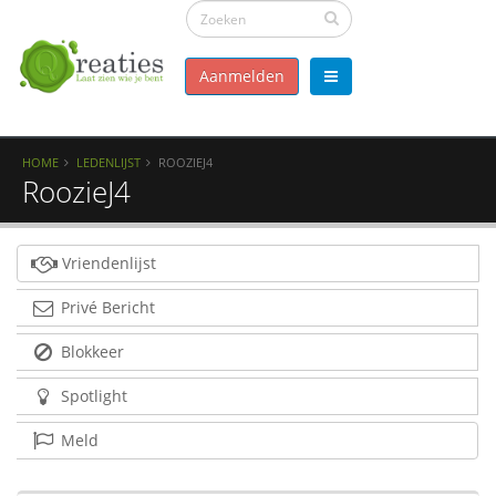
Aanmelden
HOME
LEDENLIJST
ROOZIEJ4
RoozieJ4
Vriendenlijst
Privé Bericht
Blokkeer
Spotlight
Meld