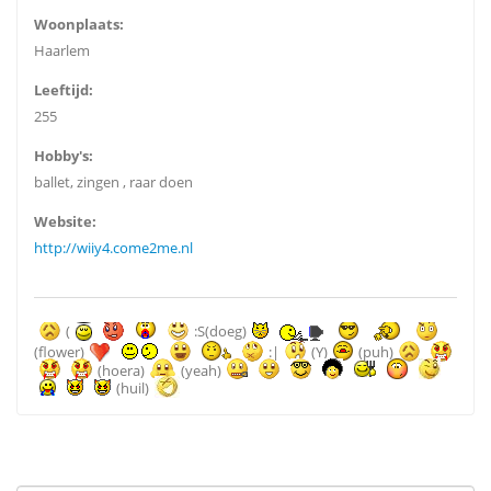
Woonplaats:
Haarlem
Leeftijd:
255
Hobby's:
ballet, zingen , raar doen
Website:
http://wiiy4.come2me.nl
(
:S(doeg)
(flower)
:|
(Y)
(puh)
(hoera)
(yeah)
(huil)