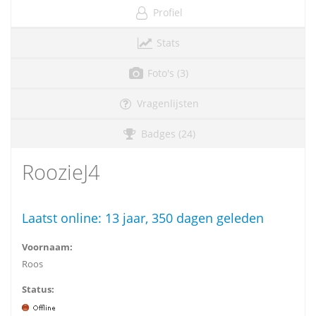
Profiel
Stats
Foto's (3)
Vragenlijsten
Badges (24)
RoozieJ4
Laatst online:
13 jaar, 350 dagen geleden
Voornaam:
Roos
Status: