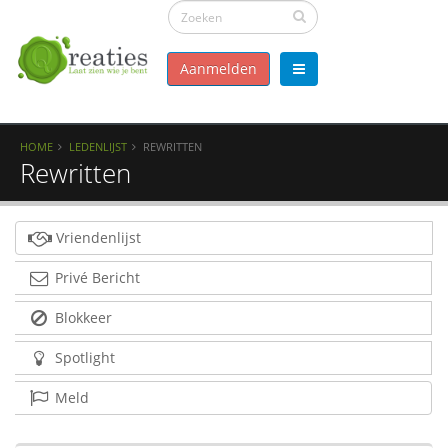
Aanmelden
HOME
LEDENLIJST
REWRITTEN
Rewritten
Vriendenlijst
Privé Bericht
Blokkeer
Spotlight
Meld