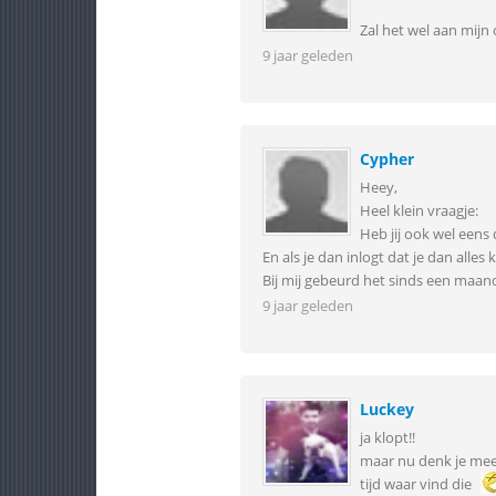
Zal het wel aan mijn
9 jaar geleden
Cypher
Heey,
Heel klein vraagje:
Heb jij ook wel eens 
En als je dan inlogt dat je dan alles 
Bij mij gebeurd het sinds een maan
9 jaar geleden
Luckey
ja klopt!!
maar nu denk je mee
tijd waar vind die