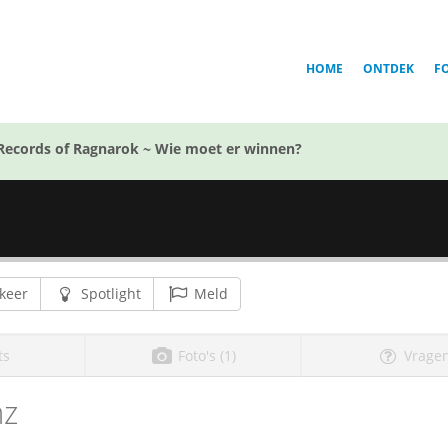
HOME
ONTDEK
F
Records of Ragnarok ~ Wie moet er winnen?
keer
Spotlight
Meld
ts
Foto's (1)
Vragen
mz