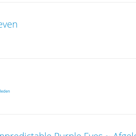
even
leden
predictable Purple Eyes ~ Afge