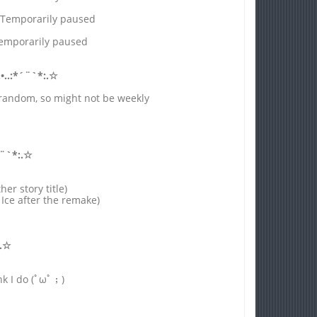
 Temporarily paused
Temporarily paused
.•..:*´¨`*:.☆
 random, so might not be weekly
´¨`*:.☆
er story title)
 Ice after the remake)
:.☆
nk I do (ﾟωﾟ；)