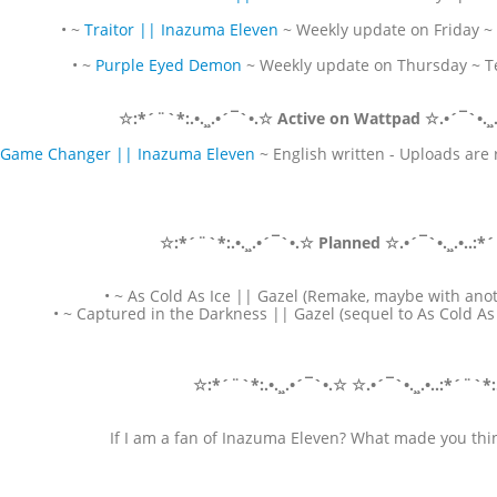
• ~
Traitor || Inazuma Eleven
~ Weekly update on Friday ~
• ~
Purple Eyed Demon
~ Weekly update on Thursday ~ 
☆:*´¨`*:.•.¸¸.•´¯`•.☆ Active on Wattpad ☆.•´¯`•.¸¸
Game Changer || Inazuma Eleven
~ English written - Uploads are
☆:*´¨`*:.•.¸¸.•´¯`•.☆ Planned ☆.•´¯`•.¸¸.•..:*
• ~ As Cold As Ice || Gazel (Remake, maybe with anoth
• ~ Captured in the Darkness || Gazel (sequel to As Cold As
☆:*´¨`*:.•.¸¸.•´¯`•.☆ ☆.•´¯`•.¸¸.•..:*´¨`*
If I am a fan of Inazuma Eleven? What made you thi