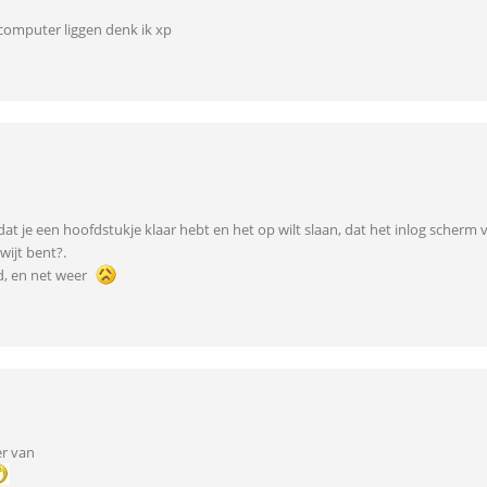
 computer liggen denk ik xp
dat je een hoofdstukje klaar hebt en het op wilt slaan, dat het inlog scherm v
kwijt bent?.
d, en net weer
r van