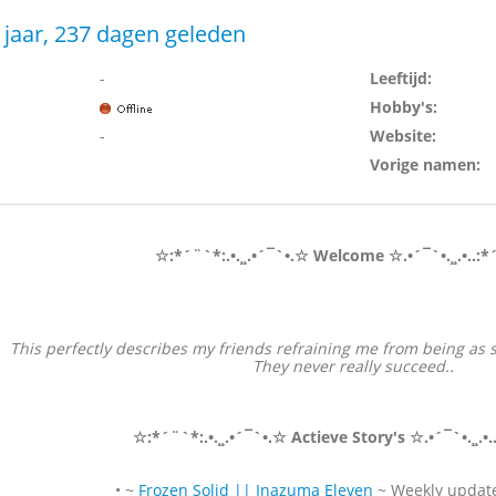
 jaar, 237 dagen geleden
-
Leeftijd:
Hobby's:
-
Website:
Vorige namen:
☆:*´¨`*:.•.¸¸.•´¯`•.☆ Welcome ☆.•´¯`•.¸¸.•..:
This perfectly describes my friends refraining me from being as s
They never really succeed..
☆:*´¨`*:.•.¸¸.•´¯`•.☆ Actieve Story's ☆.•´¯`•.¸¸.•
• ~
Frozen Solid || Inazuma Eleven
~ Weekly updat