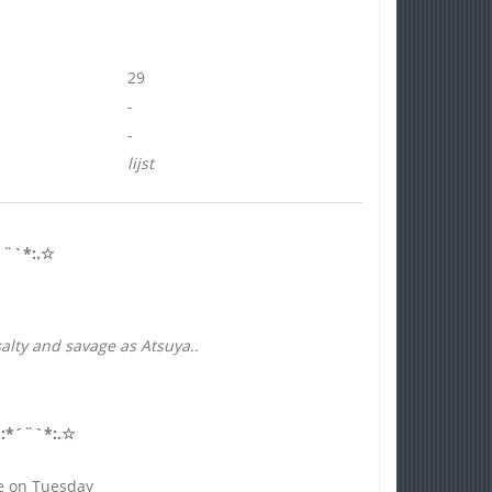
29
-
-
lijst
*´¨`*:.☆
alty and savage as Atsuya..
..:*´¨`*:.☆
e on Tuesday