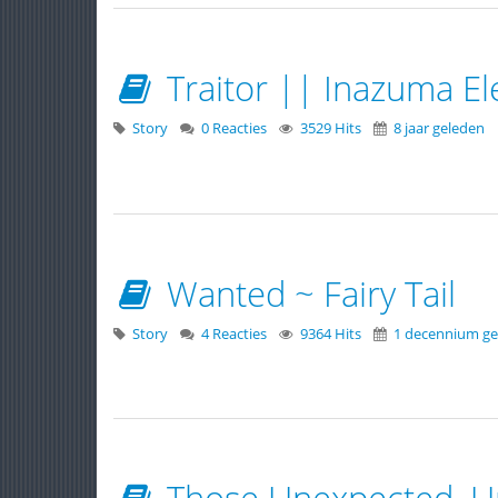
Traitor || Inazuma El
Story
0 Reacties
3529 Hits
8 jaar geleden
Wanted ~ Fairy Tail
Story
4 Reacties
9364 Hits
1 decennium ge
Those Unexpected, Un