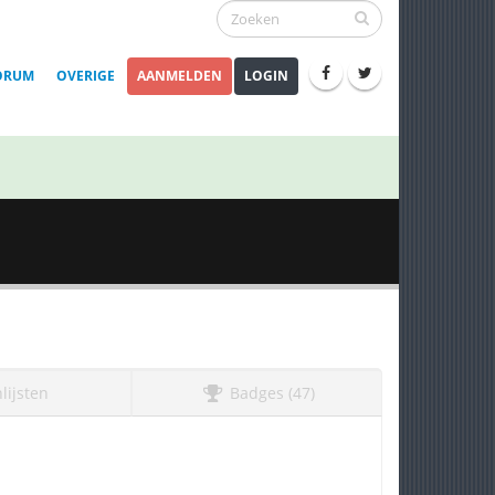
ORUM
OVERIGE
AANMELDEN
LOGIN
lijsten
Badges (47)