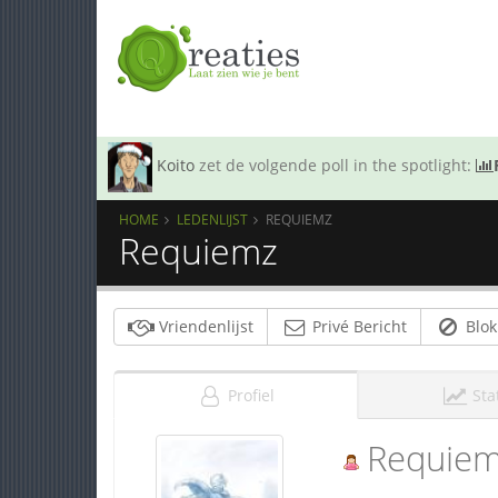
Koito
zet de volgende poll in the spotlight:
HOME
LEDENLIJST
REQUIEMZ
Requiemz
Vriendenlijst
Privé Bericht
Blok
Profiel
Sta
Requie