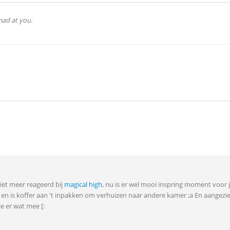
 mad at you.
niet meer reageerd bij
magical high
, nu is er wel mooi inspring moment voor j
 3 en is koffer aan 't inpakken om verhuizen naar andere kamer ;a En aangezi
e er wat mee [: