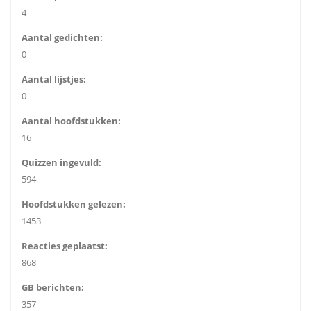
4
Aantal gedichten:
0
Aantal lijstjes:
0
Aantal hoofdstukken:
16
Quizzen ingevuld:
594
Hoofdstukken gelezen:
1453
Reacties geplaatst:
868
GB berichten:
357