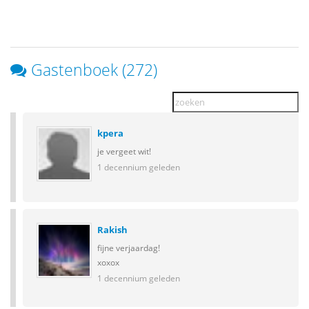
Gastenboek (272)
kpera
je vergeet wit!
1 decennium geleden
Rakish
fijne verjaardag!
xoxox
1 decennium geleden