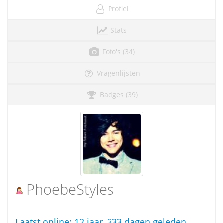
Profiel
Stats
Foto's (34)
Vragenlijsten
Badges (39)
PhoebeStyles
Laatst online:
12 jaar, 333 dagen geleden