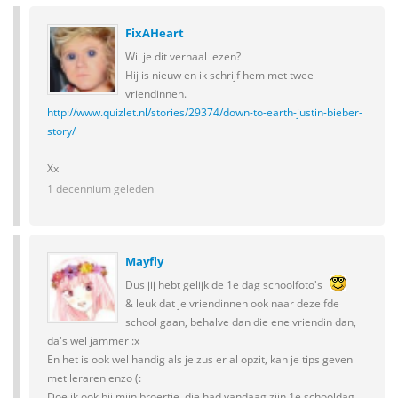
FixAHeart
Wil je dit verhaal lezen?
Hij is nieuw en ik schrijf hem met twee
vriendinnen.
http://www.quizlet.nl/stories/29374/down-to-earth-justin-bieber-
story/
Xx
1 decennium geleden
Mayfly
Dus jij hebt gelijk de 1e dag schoolfoto's
& leuk dat je vriendinnen ook naar dezelfde
school gaan, behalve dan die ene vriendin dan,
da's wel jammer :x
En het is ook wel handig als je zus er al opzit, kan je tips geven
met leraren enzo (:
Doe ik ook bij mijn broertje, die had vandaag zijn 1e schooldag.