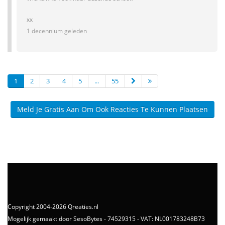
xx
1 decennium geleden
1
2
3
4
5
...
55
Meld Je Gratis Aan Om Ook Reacties Te Kunnen Plaatsen
Copyright 2004-2026 Qreaties.nl
Mogelijk gemaakt door SesoBytes - 74529315 - VAT: NL001783248B73