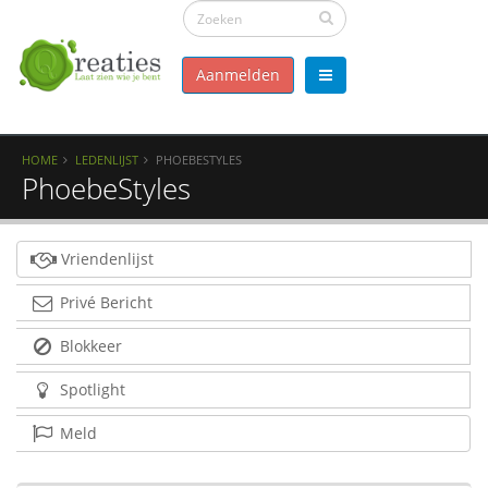
Aanmelden
HOME
LEDENLIJST
PHOEBESTYLES
PhoebeStyles
Vriendenlijst
Privé Bericht
Blokkeer
Spotlight
Meld