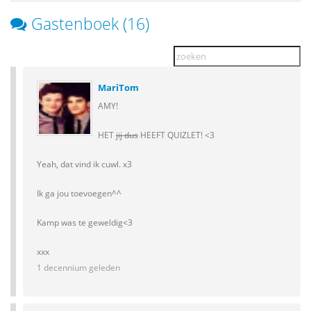
Gastenboek (16)
MariTom
AMY!
HET
jij dus
HEEFT QUIZLET! <3
Yeah, dat vind ik cuwl. x3
Ik ga jou toevoegen^^
Kamp was te geweldig<3
xxx
1 decennium geleden