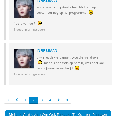
INFIRESMAN
wuhahaha bij mij staat alleen Midgard op 5
september nog op het programma
4de ja van de 7
1 decennium geleden
INFIRESMAN
btw, met de viergangen, wou die niet draven
maar ik ben trots op hem hij was heel koel
voor zijn eerste wedstrijd
1 decennium geleden
1
2
3
4
Meld Je Gratis Aan Om Ook Reacties Te Kunnen Plaatsen