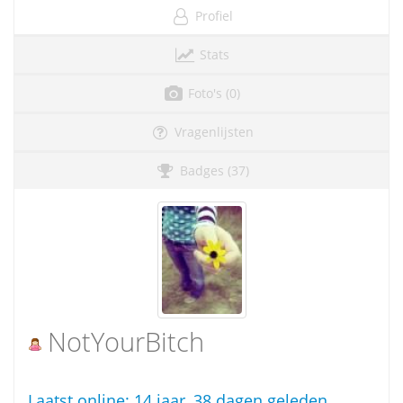
Profiel
Stats
Foto's (0)
Vragenlijsten
Badges (37)
NotYourBitch
Laatst online:
14 jaar, 38 dagen geleden