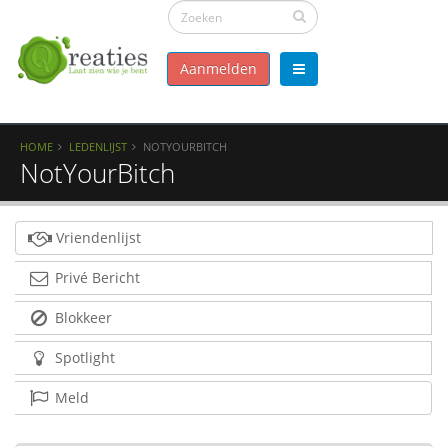
Aanmelden
HOME
LEDENLIJST
NOTYOURBITCH
NotYourBitch
Vriendenlijst
Privé Bericht
Blokkeer
Spotlight
Meld