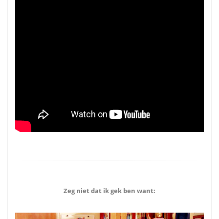
Zeg niet dat ik gek ben want: