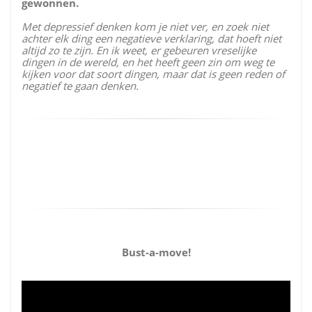
gewonnen.
Met depressief denken kom je niet ver, en zoek niet
achter elk ding een negatieve verklaring, dat hoeft niet
altijd zo te zijn. En ik weet, er gebeuren vreselijke
dingen in de wereld, en het heeft geen zin om weg te
kijken voor dat soort dingen, maar dat is geen reden of
negatief te gaan denken.
Bust-a-move!