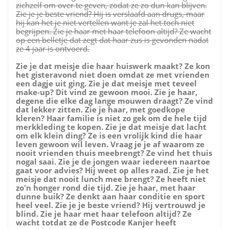
zichzelf om over te geven, zodat ze zo dun kan blijven.
Zie je je beste vriend? Hij is verslaafd aan drugs, maar
hij kan het je niet vertellen want je zal het toch niet
begrijpen. Zie je haar met haar telefoon altijd? Ze wacht
op een belletje dat zegt dat haar zus is gevonden nadat
ze 4 jaar is ontvoerd.
Zie je dat meisje die haar huiswerk maakt? Ze kon
het gisteravond niet doen omdat ze met vrienden
een dagje uit ging. Zie je dat meisje met teveel
make-up? Dit vind ze gewoon mooi. Zie je haar,
degene die elke dag lange mouwen draagt? Ze vind
dat lekker zitten. Zie je haar, met goedkope
kleren? Haar familie is niet zo gek om de hele tijd
merkkleding te kopen. Zie je dat meisje dat lacht
om elk klein ding? Ze is een vrolijk kind die haar
leven gewoon wil leven. Vraag je je af waarom ze
nooit vrienden thuis meebrengt? Ze vind het thuis
nogal saai. Zie je de jongen waar iedereen naartoe
gaat voor advies? Hij weet op alles raad. Zie je het
meisje dat nooit lunch mee brengt? Ze heeft niet
zo'n honger rond die tijd. Zie je haar, met haar
dunne buik? Ze denkt aan haar conditie en sport
heel veel. Zie je je beste vriend? Hij vertrouwd je
blind. Zie je haar met haar telefoon altijd? Ze
wacht totdat ze de Postcode Kanjer heeft