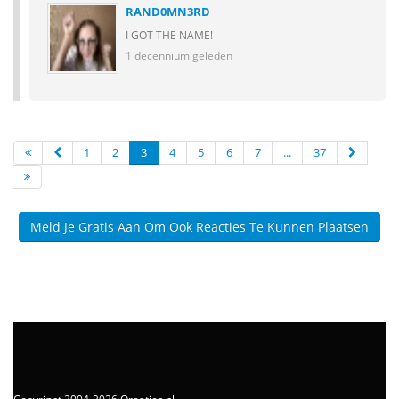
RAND0MN3RD
I GOT THE NAME!
1 decennium geleden
1
2
3
4
5
6
7
...
37
Meld Je Gratis Aan Om Ook Reacties Te Kunnen Plaatsen
Copyright 2004-2026 Qreaties.nl