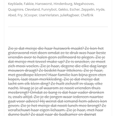
Keyblade, Fakkie, Hansworst, Hindenburg, Megahooves,
Quagmire, Cleveland, Funnybot, Gekko, Escher, Zeppelin, Hyde,
Abed, Fry, SCooper, UserVerlaten, JulieRagbeer, ChefErik
Zie je dat meisje die haar huiswerk maakt? Ze kon het
gisteravond niet doen omdat ze te druk was haar beste
vriendin over te halen geen zelfmoord te plegen. Zie je
dat meisje met teveel make-up? Ze is onzeker, ze moet
zich mooi voelen. Zie je haar, degene die elke dag lange
mouwen draagt? Ze bedekt haar littekens. Zie je haar,
met goedkope kleren? Haar familie kan bijna geen eten
kopen, laat staan merkkleding. Zie je dat meisje dat
lacht om elk klein ding? Ze huilt zichzelf in slaap, elke
nacht. Vraag je je af waarom ze nooit vrienden thuis
meebrengt? Omdat ze bang is dat haar vader dronken
is, zoals altijd. Zie je de jongen waar iedereen naartoe
gaat voor advies? Hij wenst dat iemand hem advies kon
geven. Zie je het meisje dat nooit lunch mee brengt? Ze
verafschuwt haar eigen lichaam. Zie je haar, met haar
dunne buik? Ze gaat naar de badkamer en dwingt