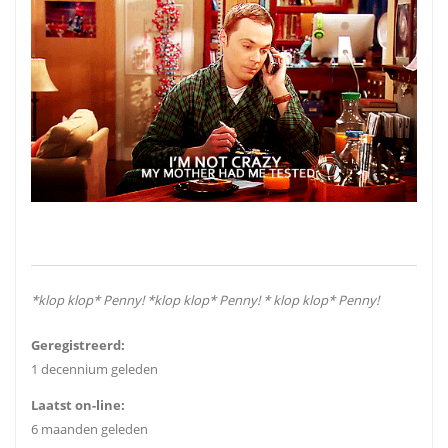
*klop klop* Penny! *klop klop* Penny! * klop klop* Penny!
Geregistreerd:
1 decennium geleden
Laatst on-line:
6 maanden geleden