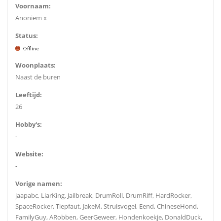
Voornaam:
Anoniem x
Status:
Woonplaats:
Naast de buren
Leeftijd:
26
Hobby's:
-
Website:
-
Vorige namen:
jaapabc, LiarKing, Jailbreak, DrumRoll, DrumRiff, HardRocker,
SpaceRocker, Tiepfaut, JakeM, Struisvogel, Eend, ChineseHond,
FamilyGuy, ARobben, GeerGeweer, Hondenkoekje, DonaldDuck,