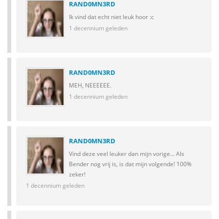
RAND0MN3RD
Ik vind dat echt niet leuk hoor :c
1 decennium geleden
RAND0MN3RD
MEH, NEEEEEE.
1 decennium geleden
RAND0MN3RD
Vind deze veel leuker dan mijn vorige... Als
Bender nog vrij is, is dat mijn volgende! 100%
zeker!
1 decennium geleden