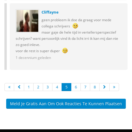
Cliffayne
geen probleem ik doe da graag voor mede
collega schrijvers
maar gaje de hele tijd in vertellersperspectief
schrijven? want persoonlijk vind ik da licht irri ik kan mij dan nie
zo goed inleve.
voor de rest is super duper
1 decennium geleden
1
2
3
4
5
6
7
8
Meld Je Gratis Aan Om Ook Reacties Te Kunnen Plaatsen