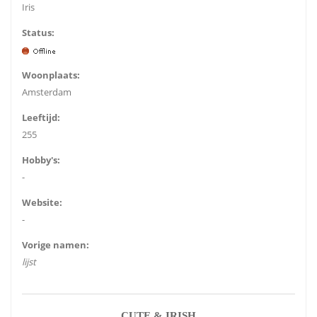
Iris
Status:
Woonplaats:
Amsterdam
Leeftijd:
255
Hobby's:
-
Website:
-
Vorige namen:
lijst
CUTE & IRISH