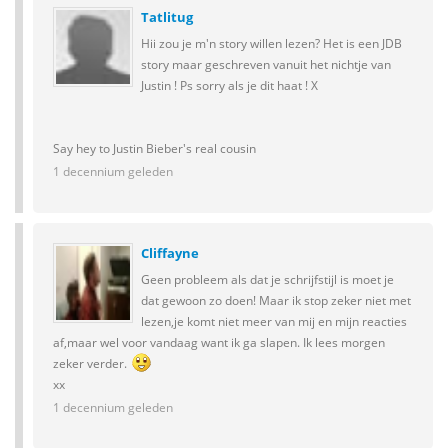
Tatlitug
Hii zou je m'n story willen lezen? Het is een JDB
story maar geschreven vanuit het nichtje van
Justin ! Ps sorry als je dit haat ! X
Say hey to Justin Bieber's real cousin
1 decennium geleden
Cliffayne
Geen probleem als dat je schrijfstijl is moet je
dat gewoon zo doen! Maar ik stop zeker niet met
lezen,je komt niet meer van mij en mijn reacties
af,maar wel voor vandaag want ik ga slapen. Ik lees morgen
zeker verder.
xx
1 decennium geleden