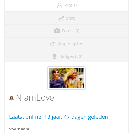
Profiel
Stats
Foto's (0)
Vragenlijsten
Badges (30)
NiamLove
Laatst online:
13 jaar, 47 dagen geleden
Voornaam: