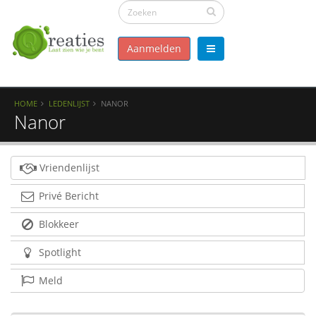
Aanmelden
HOME
LEDENLIJST
NANOR
Nanor
Vriendenlijst
Privé Bericht
Blokkeer
Spotlight
Meld