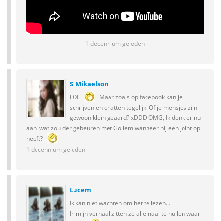
1 decennium geleden
S_Mikaelson
LOL
Maar zoals op facebook kan je
schrijven en chatten tegelijk! Of je mensjes zijn
gewoon klein geaard? xDDD OMG, Ik denk er nu
aan, wat zou der gebeuren met Gollem wanneer hij een joint op
heeft?
1 decennium geleden
Lucem
Ik kan niet wachten om het te lezen...
In mijn verhaal zitten ze allemaal te huilen waar