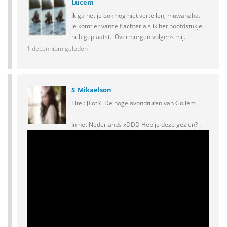
Lucem
Ik ga het je ook nog niet vertellen, muwahaha.
Je komt er vanzelf achter als ik het hoofdstukje
heb geplaatst.. Overmorgen volgens mij..
1 decennium geleden
S_Mikaelson
Titel: [LotR] De hoge avondturen van Gollem
In het Nederlands xDDD Heb je deze gezien? :