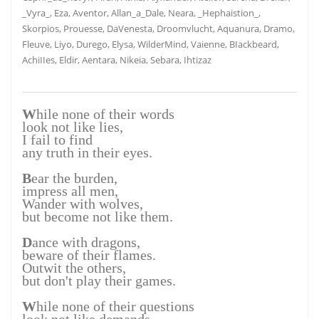
_Vyra_, Eza, Aventor, Allan_a_Dale, Neara, _Hephaistion_,
Skorpios, Prouesse, DaVenesta, Droomvlucht, Aquanura, Dramo,
Fleuve, Liyo, Durego, Elysa, WilderMind, Vaienne, BIackbeard,
AchiIIes, Eldir, Aentara, Nikeia, Sebara, Ihtizaz
W
hile none of their words
look not like lies,
I fail to find
any truth in their eyes.
B
ear the burden,
impress all men,
Wander with wolves,
but become not like them.
D
ance with dragons,
beware of their flames.
Outwit the others,
but don't play their games.
W
hile none of their questions