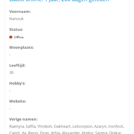
Voornaam:
Nanouk
Status:
Woonplaats:
-
Leeftijd:
30
Hobby's:
-
Website:
-
Vorige namen:
Raenyra, Saffia, Yhrdesh, Oakheart, LeScorpion, Azaryn, Ironfoot,
Caprir_da_Revyr, Firan, Athia, Alyxander, Atelior, Sarena, Drekar,