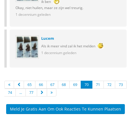
ik ben
Okay, niet huilen, maar ze zijn wel treurig.
1 decennium geleden
Lucem
Als ik meer vind zal ik het melden
1 decennium geleden
65
66
67
68
69
70
71
72
73
74
...
77
Meld Je Gratis Aan Om Ook Reacties Te Kunnen Plaatsen