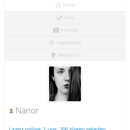
Profiel
Stats
Foto's (0)
Vragenlijsten
Badges (52)
Nanor
Laatst online:
1 jaar, 206 dagen geleden