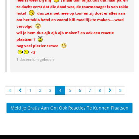
heerst weer bij mij
) maar dan blijkt dus dat haar pa, en
ze dacht eerst dat die dood was, de tourmanager is van tokio
hotel
dus ze moet mee op tour en zij doet er alles aan
om het tokio hotel en vooral bill moeilijk te maken.... word
vervolgd
wil je hem dus ajb ajb ajb maken? en ook een reactie
plaatsen ?
nog veel plezier ermee
<3
1 decennium geleden
1
2
3
4
5
6
7
8
Meld Je Gratis Aan Om Ook Reacties Te Kunnen Plaatsen