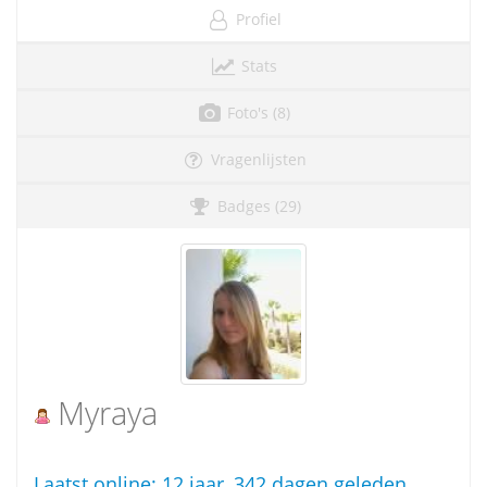
Profiel
Stats
Foto's (8)
Vragenlijsten
Badges (29)
Myraya
Laatst online:
12 jaar, 342 dagen geleden