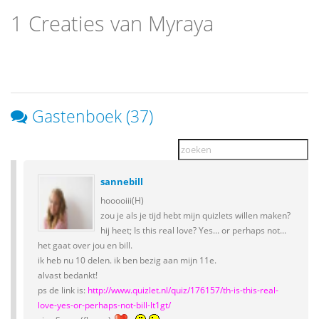
1 Creaties van Myraya
Gastenboek (37)
sannebill
hooooiii(H)
zou je als je tijd hebt mijn quizlets willen maken?
hij heet; Is this real love? Yes... or perhaps not...
het gaat over jou en bill.
ik heb nu 10 delen. ik ben bezig aan mijn 11e.
alvast bedankt!
ps de link is:
http://www.quizlet.nl/quiz/176157/th-is-this-real-
love-yes-or-perhaps-not-bill-lt1gt/