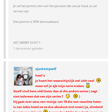
Je zal het portret zien van het persoon dat van je houd. je zal
verrast zijn
(het portret is 90% betrouwbaar)
HET WERKT ECHT !!
1 decennium geleden
xjustxmyself
haai! x
je hoort het waarschijnlijk wel zéér veel
maar wil je ajb mijn serie maken
ikzelf vind hem véél beter dan al die andere series ( zegt
niet iedereen dat van zijn series ?
)
hij gaat over sara, een meisje van 16 die een rasechte hater
is van tokio hotel en ze dus absoluut niet moet ( ja, slimheid