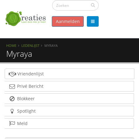
Aanmelden
HOME
LEDENLIJST
MYRAYA
Myraya
Vriendenlijst
Privé Bericht
Blokkeer
Spotlight
Meld