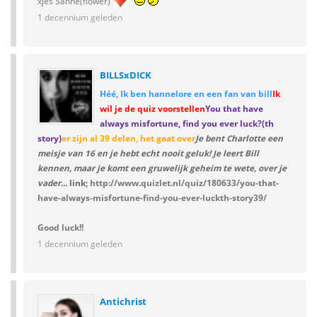
xjes Sanne(flower)
1 decennium geleden
BILLSxDICK
Héé, Ik ben hannelore en een fan van bill
Ik
wil je de quiz voorstellen
You that have
always misfortune, find you ever luck?(th
story)
er zijn al 39 delen, het gaat over
Je bent Charlotte een
meisje van 16 en je hebt echt nooit geluk! Je leert Bill
kennen, maar je komt een gruwelijk geheim te wete, over je
vader...
link;
http://www.quizlet.nl/quiz/180633/you-that-
have-always-misfortune-find-you-ever-luckth-story39/
Good luck!!
1 decennium geleden
Antichrist