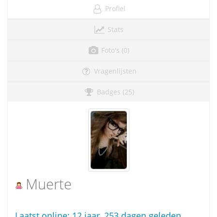
Profiel
Stats
Foto's (0)
Vragenlijsten
Badges (25)
Muerte
Laatst online:
12 jaar, 253 dagen geleden