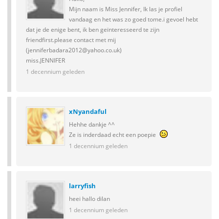
Mijn naam is Miss Jennifer, Ik las je profiel
vandaag en het was zo goed tome.i gevoel hebt
dat je de enige bent, ik ben geïnteresseerd te zijn
friendfirst.please contact met mij
(jenniferbadara2012@yahoo.co.uk)
miss.JENNIFER
1 decennium geleden
xNyandaful
Hehhe dankje ^^
Ze is inderdaad echt een poepie
1 decennium geleden
larryfish
heei hallo dilan
1 decennium geleden