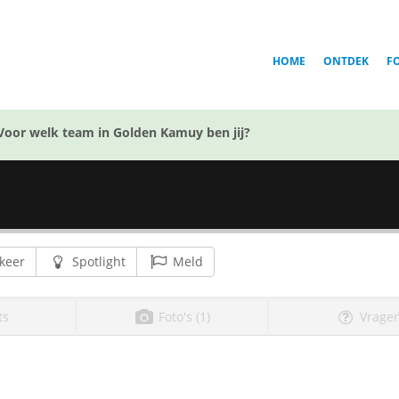
HOME
ONTDEK
F
Voor welk team in Golden Kamuy ben jij?
keer
Spotlight
Meld
ts
Foto's (1)
Vragen