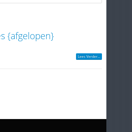
es {afgelopen}
Lees Verder...