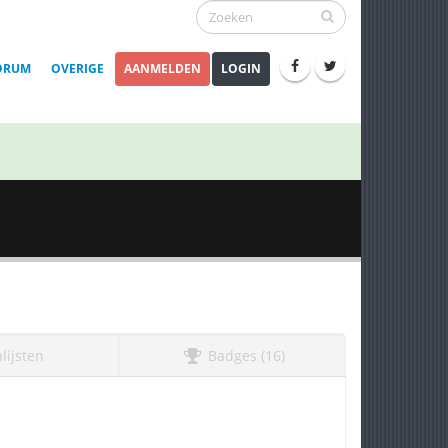
ORUM
OVERIGE
AANMELDEN
LOGIN
lijsten
Badges (16)