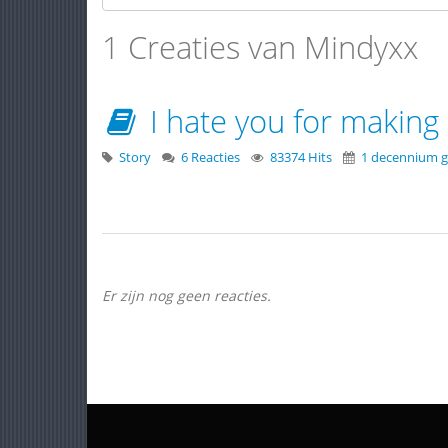
1 Creaties van Mindyxx
I hate you for making
Story
6 Reacties
83374 Hits
1 decennium g
Er zijn nog geen reacties.