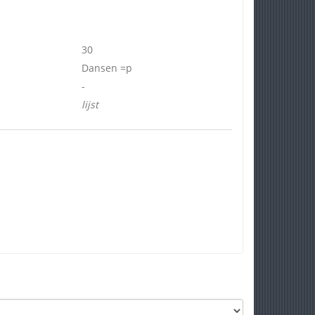
30
Dansen =p
-
lijst