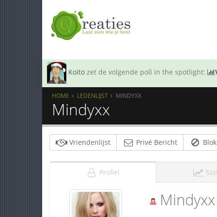
Koito
zet de volgende poll in the spotlight:
HOME
LEDENLIJST
MINDYXX
Mindyxx
Vriendenlijst
Privé Bericht
Blok
Profiel
Sta
Mindyxx