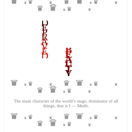
♛
♛
♛
♛
♛
♛
♛
♛
♛
♛
♛
♛
♛
♛
D
E
P
R
A
V
B
E
E
D
A
U
T
Y
♛
♛
♛
♛
♛
♛
♛
♛
♛
♛
♛
♛
♛
♛
The main character of the world’s stage, dominator of all
things, that is I — Medb.
♛
♛
♛
♛
♛
♛
♛
♛
♛
♛
♛
♛
♛
♛