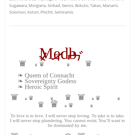
Sugawara, Morgiana, Sinbad, Genos, Bokuto, Takao, Manami,
Solomon, Kotori, Phichit, Semiramis
Medb
メイヴ
♛
♛
♛
♛
♛
❧ Queen of Connacht
❧ Sovereignty Godess
❧ Heroic Spirit
♛
♛
♛
♛
♛
♛
♛
♛
♛
♛
♛
♛
♛
♛
To love is to love. I will never stop loving. To take is to take.
I will never stop plundering. You cannot resist. You’ll want to
be dominated by
me
.