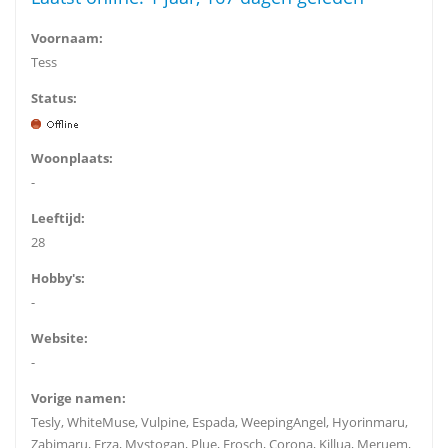
Voornaam:
Tess
Status:
Woonplaats:
-
Leeftijd:
28
Hobby's:
-
Website:
-
Vorige namen:
Tesly, WhiteMuse, Vulpine, Espada, WeepingAngel, Hyorinmaru,
Zabimaru, Erza, Mystogan, Plue, Frosch, Corona, Killua, Meruem,