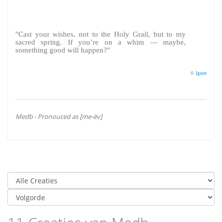
"Cast your wishes, not to the Holy Grail, but to my
sacred spring. If you’re on a whim — maybe,
something good will happen?"
©
Igster
Medb - Pronouced as [me-èv]