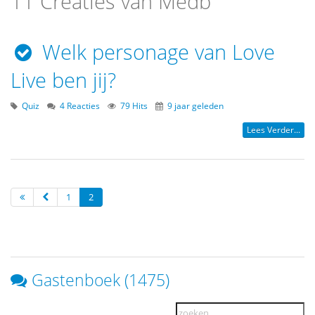
11 Creaties van Medb
Welk personage van Love
Live ben jij?
Quiz
4 Reacties
79 Hits
9 jaar geleden
Lees Verder...
1
2
Gastenboek (1475)