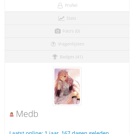
Profiel
Stats
Foto's (0)
Vragenlijsten
Badges (41)
Medb
Laatst online:
1 jaar, 167 dagen geleden