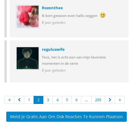
Rozenthee
Ik kom gewoon even hallo zeggen
8 jaar geleden
reguluswife
Yess, het is echt een van mijn favoriete
momenten in de serie
8 jaar geleden
1
2
3
4
5
6
...
295
Meld Je Gratis Aan Om Ook Reacties Te Kunnen Plaatsen