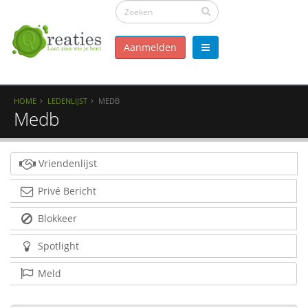
Aanmelden
HOME
LEDENLIJST
MEDB
Medb
Vriendenlijst
Privé Bericht
Blokkeer
Spotlight
Meld