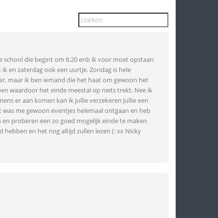
uwe school die begint om 8.20 enb ik voor moet opstaan
ik en zaterdag ook een uurtje. Zondag is hele
eer, maar ik ben iemand die het haat om gewoon het
pen waardoor het einde meestal op niets trekt. Nee ik
ns er aan komen kan ik jullie verzekeren jullie een
ga het was me gewoon eventjes helemaal ontgaan en heb
jven en proberen een zo goed mogelijk einde te maken
d hebben en het nog altijd zullen lezen (: xx Nicky