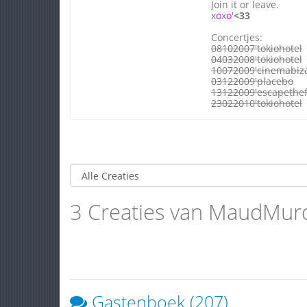
Join it or leave.
x
o
x
o
'
<33
Concertjes:
08102007'tokiohotel
04032008'tokiohotel
10072009'cinemabiz
03122009'placebo
13122009'escapethef
23022010'tokiohotel
3 Creaties van MaudMur
Gastenboek (207)