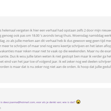
k was helemaal vergeten ik hier een verhaal had opstaan zelfs 2 door mijn nie
ig genoeg ook pas om 18.00 's avonds terug thuis. Woensdag namiddag werk 
g. zo als jullie merken aan dit verhaal heb ik dus gewoon weg geen tijd m
meer te schrijven of maar snel nog eens keertje schrijven en het laten aflo
 vakanties maar reken maar niet te vaak op die weekenden. Maar nu de exame
vakantie. Dus ik wou jullie laten weten ik niet gestopt ben maar ik verder 
het eind van het jaar toe of volgend jaar. Ik wil zeker nog wel deelen schri
orden is maar dat is nu zeker nog niet aan de orden. Ik hoop dat jullie gedul
is deez-joanna@hotmail.com, voor als je denkt van; wie is dat?
n