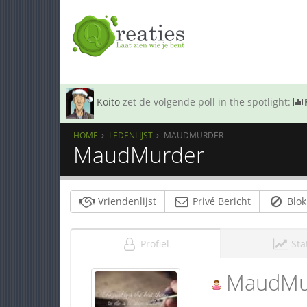
Koito
zet de volgende poll in the spotlight:
HOME
LEDENLIJST
MAUDMURDER
MaudMurder
Vriendenlijst
Privé Bericht
Blok
Profiel
Sta
MaudMu