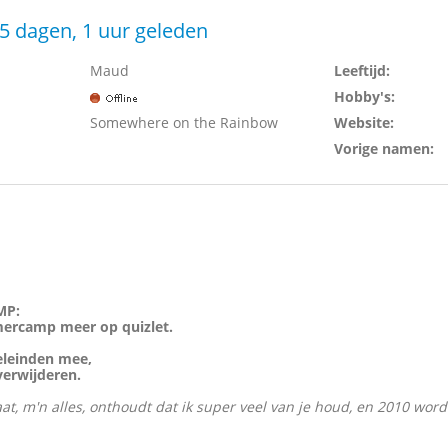
5 dagen, 1 uur geleden
Maud
Leeftijd:
Hobby's:
Somewhere on the Rainbow
Website:
Vorige namen:
MP:
mercamp meer op quizlet.
eleinden mee,
verwijderen.
at, m'n alles, onthoudt dat ik super veel van je houd, en 2010 word