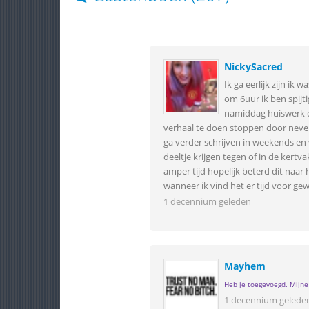
NickySacred
Ik ga eerlijk zijn i
om 6uur ik ben spijt
namiddag huiswerk da
verhaal te doen stoppen door never 
ga verder schrijven in weekends en
deeltje krijgen tegen of in de kert
amper tijd hopelijk beterd dit naar 
wanneer ik vind het er tijd voor gew
1 decennium geleden
Mayhem
Heb je toegevoegd. Mijne 
1 decennium gelede