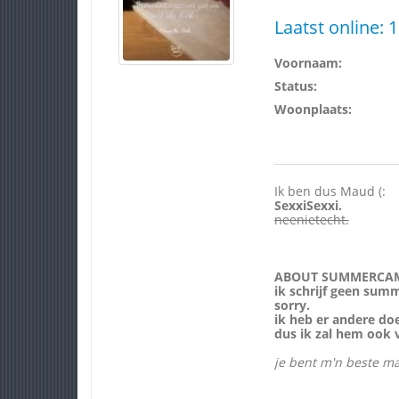
Laatst online:
1
Voornaam:
Status:
Woonplaats:
Ik ben dus Maud (:
SexxiSexxi.
neenietecht.
ABOUT SUMMERCA
ik schrijf geen sum
sorry.
ik heb er andere do
dus ik zal hem ook 
je bent m'n beste ma