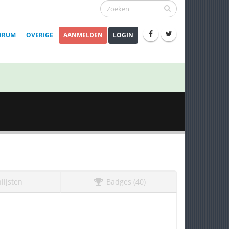
ORUM
OVERIGE
AANMELDEN
LOGIN
lijsten
Badges (40)