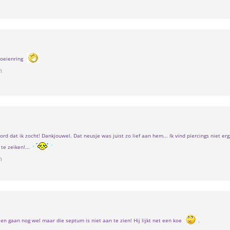
koeienring
n
rd dat ik zocht! Dankjouwel. Dat neusje was juist zo lief aan hem... Ik vind piercings niet er
e zeiken!...
n
llen gaan nog wel maar die septum is niet aan te zien! Hij lijkt net een koe
.