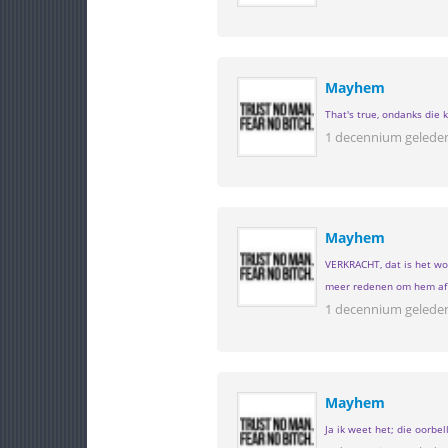
Mayhem
That's true, ondanks die 
1 decennium gelede
Mayhem
VERKRACHT, dat is het woo
meer redenen om hem af t
1 decennium gelede
Mayhem
Ja ik weet het; die oorbe