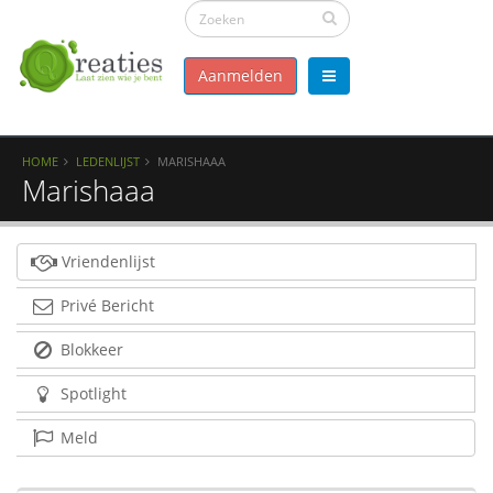
Aanmelden
HOME
LEDENLIJST
MARISHAAA
Marishaaa
Vriendenlijst
Privé Bericht
Blokkeer
Spotlight
Meld