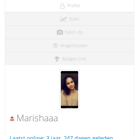
Profiel
Stats
Foto's (0)
Vragenlijsten
Badges (14)
Marishaaa
Laatst online:
3 jaar, 247 dagen geleden