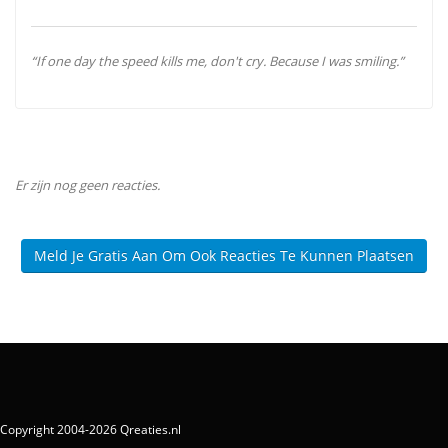
“If one day the speed kills me, don't cry. Because I was smiling.”
Er zijn nog geen reacties.
Meld Je Gratis Aan Om Ook Reacties Te Kunnen Plaatsen
Copyright 2004-2026 Qreaties.nl