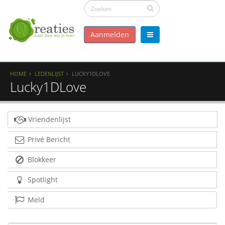
Aanmelden
HOME
LEDENLIJST
LUCKY1DLOVE
Lucky1DLove
Vriendenlijst
Privé Bericht
Blokkeer
Spotlight
Meld