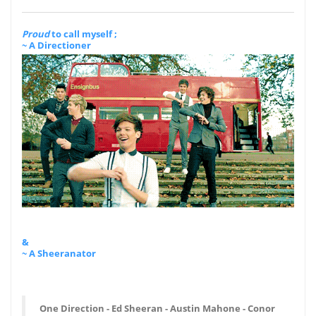
Proud
to call myself ;
~ A Directioner
&
~ A Sheeranator
One Direction - Ed Sheeran - Austin Mahone - Conor