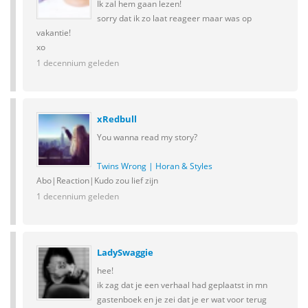
Ik zal hem gaan lezen!
sorry dat ik zo laat reageer maar was op
vakantie!
xo
1 decennium geleden
xRedbull
You wanna read my story?
Twins Wrong | Horan & Styles
Abo|Reaction|Kudo zou lief zijn
1 decennium geleden
LadySwaggie
hee!
ik zag dat je een verhaal had geplaatst in mn
gastenboek en je zei dat je er wat voor terug