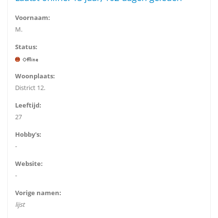
Voornaam:
M.
Status:
Woonplaats:
District 12.
Leeftijd:
27
Hobby's:
-
Website:
-
Vorige namen:
lijst