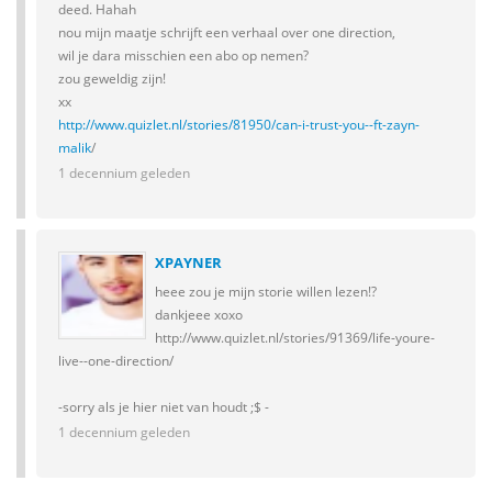
deed. Hahah
nou mijn maatje schrijft een verhaal over one direction,
wil je dara misschien een abo op nemen?
zou geweldig zijn!
xx
http://www.quizlet.nl/stories/81950/can-i-trust-you--ft-zayn-
malik
/
1 decennium geleden
XPAYNER
heee zou je mijn storie willen lezen!?
dankjeee xoxo
http://www.quizlet.nl/stories/91369/life-youre-
live--one-direction/
-sorry als je hier niet van houdt ;$ -
1 decennium geleden