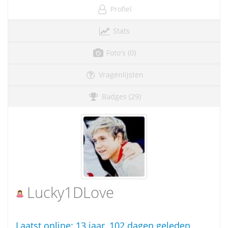
Profiel
Stats
Foto's (0)
Vragenlijsten
Badges (29)
Lucky1DLove
Laatst online:
13 jaar, 102 dagen geleden