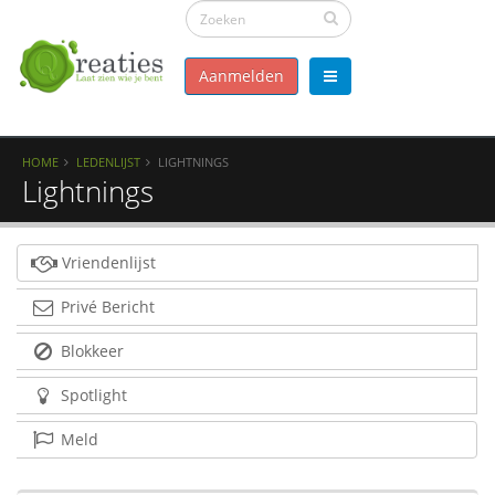
Aanmelden
HOME
LEDENLIJST
LIGHTNINGS
Lightnings
Vriendenlijst
Privé Bericht
Blokkeer
Spotlight
Meld