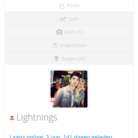
Profiel
Stats
Foto's (1)
Vragenlijsten
Badges (32)
Lightnings
Laatst online:
3 jaar, 141 dagen geleden