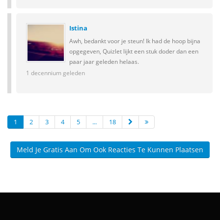
Istina
Awh, bedankt voor je steun! Ik had de hoop bijna
opgegeven, Quizlet lijkt een stuk doder dan een
paar jaar geleden helaas.
1 decennium geleden
1
2
3
4
5
...
18
Meld Je Gratis Aan Om Ook Reacties Te Kunnen Plaatsen