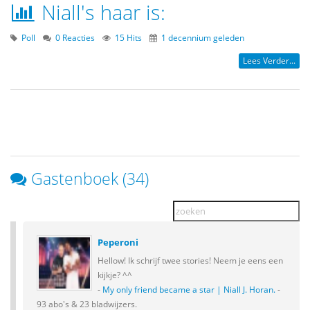
Niall's haar is:
Poll
0 Reacties
15 Hits
1 decennium geleden
Lees Verder...
Gastenboek (34)
Peperoni
Hellow! Ik schrijf twee stories! Neem je eens een
kijkje? ^^
-
My only friend became a star | Niall J. Horan.
-
93 abo's & 23 bladwijzers.