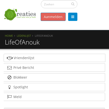
Aanmelden
HOME
LEDENLIJST
LIFEOFANOUK
LifeOfAnouk
Vriendenlijst
Privé Bericht
Blokkeer
Spotlight
Meld