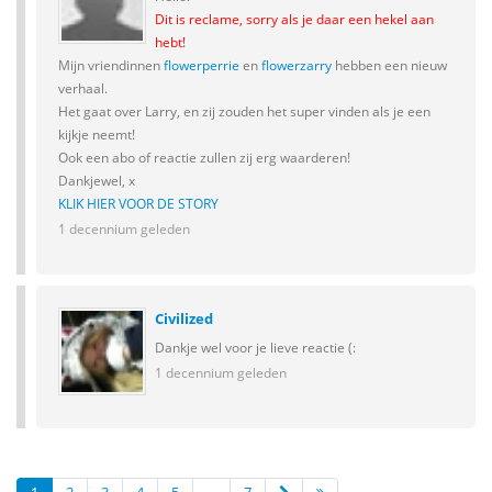
Dit is reclame, sorry als je daar een hekel aan
hebt!
Mijn vriendinnen
flowerperrie
en
flowerzarry
hebben een nieuw
verhaal.
Het gaat over Larry, en zij zouden het super vinden als je een
kijkje neemt!
Ook een abo of reactie zullen zij erg waarderen!
Dankjewel, x
KLIK HIER VOOR DE STORY
1 decennium geleden
Civilized
Dankje wel voor je lieve reactie (:
1 decennium geleden