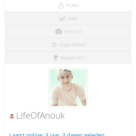
Profiel
Stats
Foto's (1)
Vragenlijsten
Badges (31)
LifeOfAnouk
Laatst online:
3 jaar, 3 dagen geleden