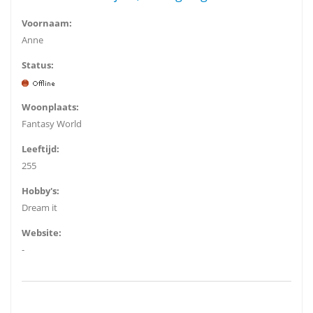
Voornaam:
Anne
Status:
Woonplaats:
Fantasy World
Leeftijd:
255
Hobby's:
Dream it
Website:
-