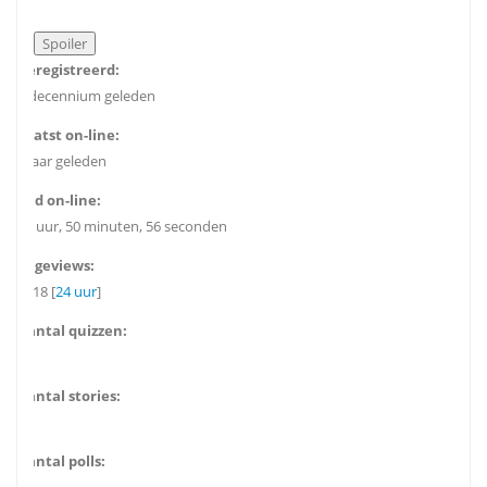
Geregistreerd:
1 decennium geleden
Laatst on-line:
8 jaar geleden
Tijd on-line:
23 uur, 50 minuten, 56 seconden
Pageviews:
1118 [
24 uur
]
Aantal quizzen:
0
Aantal stories:
0
Aantal polls: