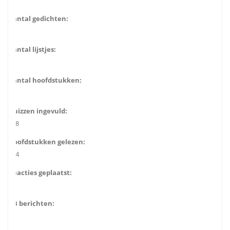
1
Aantal gedichten:
0
Aantal lijstjes:
0
Aantal hoofdstukken:
1
Quizzen ingevuld:
138
Hoofdstukken gelezen:
904
Reacties geplaatst:
43
GB berichten:
4