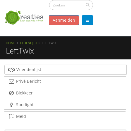
Aanmelden
HOME
LEDENLIJST
LEFTTWIX
LeftTwix
Vriendenlijst
Privé Bericht
Blokkeer
Spotlight
Meld