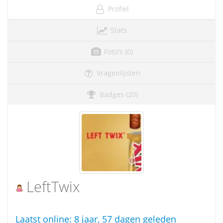
Profiel
Stats
Foto's (0)
Vragenlijsten
Badges (20)
LeftTwix
Laatst online:
8 jaar, 57 dagen geleden