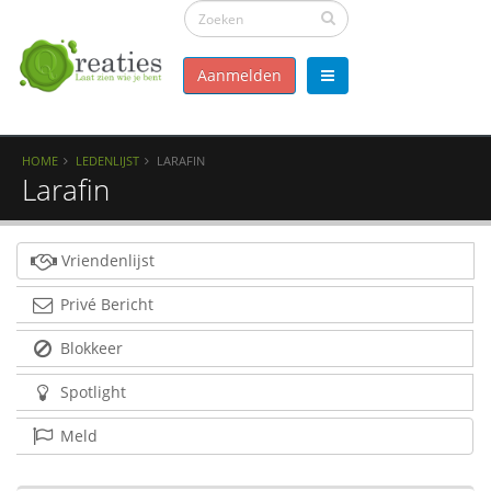
Aanmelden
HOME
LEDENLIJST
LARAFIN
Larafin
Vriendenlijst
Privé Bericht
Blokkeer
Spotlight
Meld