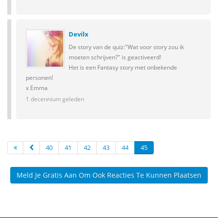
Devilx
De story van de quiz:"Wat voor story zou ik
moeten schrijven?" is geactiveerd!
Het is een Fantasy story met onbekende
personen!
x Emma
1 decennium geleden
40
41
42
43
44
45
Meld Je Gratis Aan Om Ook Reacties Te Kunnen Plaatsen