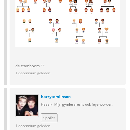
de stamboom ^^
1 decennium geleden
harrytomlinson
Haaai (: Mijn gymlerares is ook feyenoorder.
1 decennium geleden