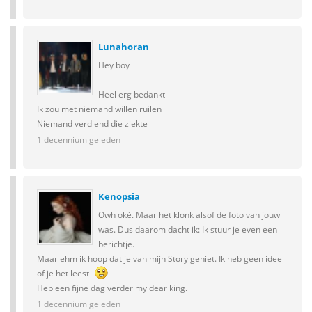
Lunahoran
Hey boy
Heel erg bedankt
Ik zou met niemand willen ruilen
Niemand verdiend die ziekte
1 decennium geleden
Kenopsia
Owh oké. Maar het klonk alsof de foto van jouw
was. Dus daarom dacht ik: Ik stuur je even een
berichtje.
Maar ehm ik hoop dat je van mijn Story geniet. Ik heb geen idee
of je het leest
Heb een fijne dag verder my dear king.
1 decennium geleden